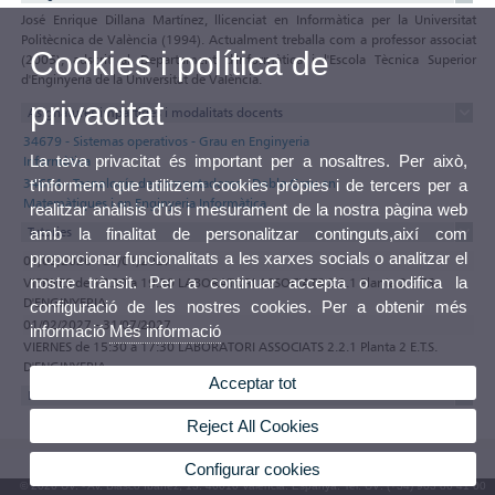
José Enrique Dillana Martínez, llicenciat en Informàtica per la Universitat
Politècnica de València (1994). Actualment treballa com a professor associat
Cookies i política de
(2005), adscrit al Departament d'Informàtica i l'Escola Tècnica Superior
d'Enginyeria de la Universitat de València.
privacitat
Asignatures impartides i modalitats docents
34679 - Sistemas operativos - Grau en Enginyeria
La teva privacitat és important per a nosaltres. Per això,
Informàtica
34654 - Tecnología de computadores - Doble Grau en
t'informem que utilitzem cookies pròpies i de tercers per a
Matemàtiques i en Enginyeria Informàtica
realitzar anàlisis d'ús i mesurament de la nostra pàgina web
Tutories
amb la finalitat de personalitzar continguts,així com
proporcionar funcionalitats a les xarxes socials o analitzar el
01/09/2026 - 29/01/2027
nostre trànsit. Per a continuar accepta o modifica la
VIERNES de 17:30 a 19:30 LABORATORI ASSOCIATS 2.2.1 Planta 2 E.T.S.
D'ENGINYERIA
configuració de les nostres cookies. Per a obtenir més
01/02/2027 - 31/07/2027
informació
Més informació
VIERNES de 15:30 a 17:30 LABORATORI ASSOCIATS 2.2.1 Planta 2 E.T.S.
D'ENGINYERIA
Acceptar tot
Formació acadèmica
Reject All Cookies
Configurar cookies
© 2026 UV. - Av. Blasco Ibáñez, 13. 46010 València. Espanya. Tel. UV: (+34) 963 86 41 00