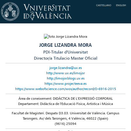
CASTELLANO
ENGLISH
JORGE LIZANDRA MORA
PDI-Titular d'Universitat
Director/a Titulacio Master Oficial
jorge.lizandra@uv.es
http://www.uv.es/limojor
http://limojor.blogs.uv.es
https://www.projecteeva.es
https://www.webofscience.com/wos/author/record/O-6916-2015
Àrea de coneixement: DIDÀCTICA DE L'EXPRESSIÓ CORPORAL
Departament: Didàctica de l'Educació Física, Artística i Música
Facultat de Magisteri. Despatx D3.03. Universitat de València. Campus
Tarongers. Av/ dels Tarongers, 4 València, 46022 (Spain)
(9616) 25094