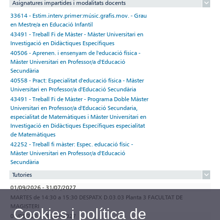
Asignatures impartides i modalitats docents
33614 - Estim.interv.primer:músic.grafis.mov. - Grau
en Mestre/a en Educació Infantil
43491 - Treball Fi de Màster - Màster Universitari en
Investigació en Didàctiques Específiques
40506 - Aprenen. i ensenyam de l'educació física -
Màster Universitari en Professor/a d'Educació
Secundària
40558 - Pract: Especialitat d'educació física - Màster
Universitari en Professor/a d'Educació Secundària
43491 - Treball Fi de Màster - Programa Doble Màster
Universitari en Professor/a d'Educació Secundaria,
especialitat de Matemàtiques i Màster Universitari en
Investigació en Didàctiques Específiques especialitat
de Matemàtiques
42252 - Treball fi màster: Espec. educació físic -
Màster Universitari en Professor/a d'Educació
Secundària
Tutories
01/09/2026 - 31/07/2027
MARTES de 14:30 a 15:30 DESPATX D.03.03 Planta 3 FACULTAT DE
MAGISTERI
Cookies i política de
01/09/2026 - 31/07/2027