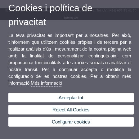
Cookies i política de
© 2026 UV. - Av. Blasco Ibáñez, 13. 46010 València. Espanya. Tel. UV: (+34) 963 86 41 00
Bústia UV
privacitat
La teva privacitat és important per a nosaltres. Per això,
t'informem que utilitzem cookies pròpies i de tercers per a
realitzar anàlisis d'ús i mesurament de la nostra pàgina web
amb la finalitat de personalitzar continguts,així com
proporcionar funcionalitats a les xarxes socials o analitzar el
nostre trànsit. Per a continuar accepta o modifica la
configuració de les nostres cookies. Per a obtenir més
informació
Més informació
Acceptar tot
Reject All Cookies
Configurar cookies