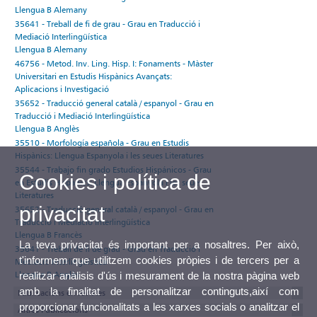
Llengua B Alemany
35641 - Treball de fi de grau - Grau en Traducció i
Mediació Interlingüística
Llengua B Alemany
46756 - Metod. Inv. Ling. Hisp. I: Fonaments - Màster
Universitari en Estudis Hispànics Avançats:
Aplicacions i Investigació
35652 - Traducció general català / espanyol - Grau en
Traducció i Mediació Interlingüística
Llengua B Anglès
35510 - Morfología española - Grau en Estudis
Hispànics: Llengua Espanyola i les seues Literatures
35544 - Trabajo fin grado Estudios Hispánicos - Grau
Cookies i política de
en Estudis Hispànics: Llengua Espanyola i les seues
Literatures
privacitat
35652 - Traducció general català / espanyol - Grau en
Traducció i Mediació Interlingüística
Llengua B Francès
La teva privacitat és important per a nosaltres. Per això,
35641 - Treball de fi de grau - Grau en Traducció i
t'informem que utilitzem cookies pròpies i de tercers per a
Mediació Interlingüística
Llengua B Anglès
realitzar anàlisis d'ús i mesurament de la nostra pàgina web
amb la finalitat de personalitzar continguts,així com
Publicacions en revistes
proporcionar funcionalitats a les xarxes socials o analitzar el
Altres Publicacions