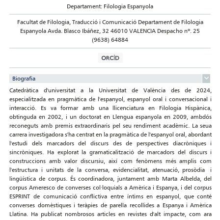
Departament: Filologia Espanyola
Facultat de Filologia, Traducció i Comunicació Departament de Filologia
Espanyola Avda. Blasco Ibáñez, 32 46010 VALENCIA Despacho nº. 25
(9638) 64884
Biografia
Catedràtica d'universitat a la Universitat de València des de 2024,
especialitzada en pragmàtica de l'espanyol, espanyol oral i conversacional i
interacció. Es va formar amb una llicenciatura en Filologia Hispànica,
obtinguda en 2002, i un doctorat en Llengua espanyola en 2009, ambdós
reconeguts amb premis extraordinaris pel seu rendiment acadèmic. La seua
carrera investigadora s'ha centrat en la pragmàtica de l'espanyol oral, abordant
l'estudi dels marcadors del discurs des de perspectives diacròniques i
sincròniques. Ha explorat la gramaticalització de marcadors del discurs i
construccions amb valor discursiu, així com fenòmens més amplis com
l'estructura i unitats de la conversa, evidencialitat, atenuació, prosòdia i
lingüística de corpus. És coordinadora, juntament amb Marta Albelda, del
corpus Ameresco de converses col·loquials a Amèrica i Espanya, i del corpus
ESPRINT de comunicació conflictiva entre íntims en espanyol, que conté
converses domèstiques i teràpies de parella recollides a Espanya i Amèrica
Llatina. Ha publicat nombrosos articles en revistes d'alt impacte, com ara