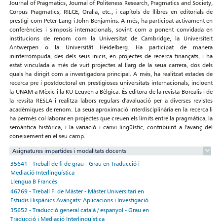
Journal of Pragmatics, Journal of Politeness Research, Pragmatics and Society,
Corpus Pragmatics, RILCE, Oralia, etc., i capítols de llibres en editorials de
prestigi com Peter Lang i John Benjamins. A més, ha participat activament en
conferències i simposis internacionals, sovint com a ponent convidada en
institucions de renom com la Universitat de Cambridge, la Universiteit
Antwerpen o la Universität Heidelberg. Ha participat de manera
ininterrompuda, des dels seus inicis, en projectes de recerca finançats, i ha
estat vinculada a més de vuit projectes al llarg de la seua carrera, dos dels
quals ha dirigit com a investigadora principal. A més, ha realitzat estades de
recerca pre i postdoctoral en prestigioses universitats internacionals, incloent
la UNAM a Mèxic i la KU Leuven a Bèlgica. És editora de la revista Borealis i de
la revsita RESLA i realitza labors regulars d'avaluació per a diverses revistes
acadèmiques de renom. La seua aproximació interdisciplinària en la recerca li
ha permès col·laborar en projectes que creuen els límits entre la pragmàtica, la
semàntica històrica, i la variació i canvi lingüístic, contribuint a l'avanç del
coneixement en el seu camp.
Asignatures impartides i modalitats docents
35641 - Treball de fi de grau - Grau en Traducció i
Mediació Interlingüística
Llengua B Francès
46769 - Treball Fi de Màster - Màster Universitari en
Estudis Hispànics Avançats: Aplicacions i Investigació
35652 - Traducció general català / espanyol - Grau en
Traducció i Mediació Interlingüística