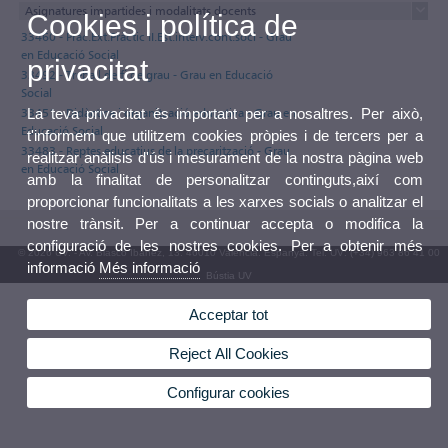
Asignatures impartides i modalitats docents
Cookies i política de
33460 - Pràc.Ext.Pràctic II.Est.interv.cont.soci - Grau
en Educació Social
privacitat
33492 - Treball de fi de grau - Grau en Educació
Social
33451 - Didàctica i organització educativa - Grau en
La teva privacitat és important per a nosaltres. Per això,
Educació Social
t'informem que utilitzem cookies pròpies i de tercers per a
33483 - Reptes educatius de la precarització - Grau
realitzar anàlisis d'ús i mesurament de la nostra pàgina web
en Educació Social
amb la finalitat de personalitzar continguts,així com
proporcionar funcionalitats a les xarxes socials o analitzar el
nostre trànsit. Per a continuar accepta o modifica la
configuració de les nostres cookies. Per a obtenir més
© 2026 UV. - Av. Blasco Ibáñez, 13. 46010 València. Espanya. Tel. UV: (+34) 963 86 41 00
informació
Més informació
Bústia UV
Acceptar tot
Reject All Cookies
Configurar cookies