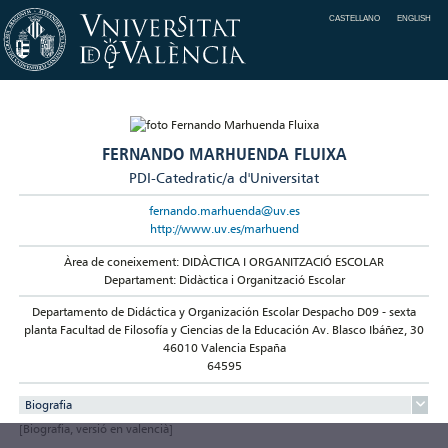
CASTELLANO
ENGLISH
FERNANDO MARHUENDA FLUIXA
PDI-Catedratic/a d'Universitat
fernando.marhuenda@uv.es
http://www.uv.es/marhuend
Àrea de coneixement: DIDÀCTICA I ORGANITZACIÓ ESCOLAR
Departament: Didàctica i Organització Escolar
Departamento de Didáctica y Organización Escolar Despacho D09 - sexta
planta Facultad de Filosofía y Ciencias de la Educación Av. Blasco Ibáñez, 30
46010 Valencia España
64595
Biografia
[Biografia, versió en valencià]