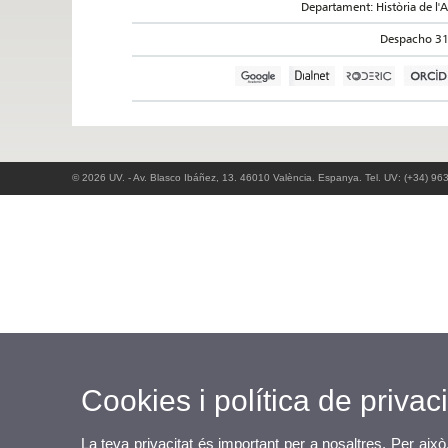
Departament: Història de l'A
Despacho 3
© 2026 UV. - Av. Blasco Ibáñez, 13. 46010 València. Espanya. Tel. UV: (+34) 96
Cookies i política de privaci
La teva privacitat és important per a nosaltres. Per això