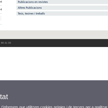
rt
Publicacions en revistes
Altres Publicacions
14
Tesis, tesines i treballs
3 86 41 00
tat
, t'informem que utilitzem cookies pròpies i de tercers per a realitzar