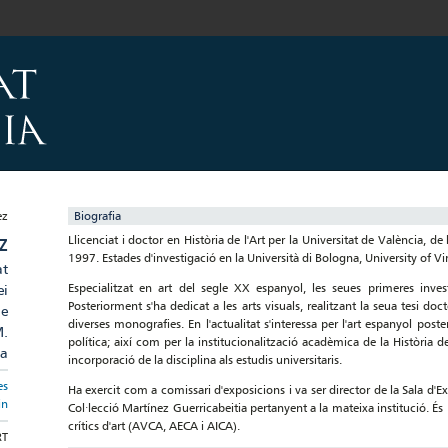
Biografia
Llicenciat i doctor en Història de l'Art per la Universitat de València, d
Z
1997. Estades d'investigació en la Università di Bologna, University of Vi
at
Especialitzat en art del segle XX espanyol, les seues primeres invest
ei
Posteriorment s'ha dedicat a les arts visuals, realitzant la seua tesi d
de
diverses monografies. En l'actualitat s'interessa per l'art espanyol poste
M.
política; així com per la institucionalització acadèmica de la Història de l
ia
incorporació de la disciplina als estudis universitaris.
es
Ha exercit com a comissari d'exposicions i va ser director de la Sala d'E
in
Col·lecció Martínez Guerricabeitia pertanyent a la mateixa institució. É
crítics d'art (AVCA, AECA i AICA).
RT