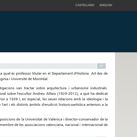
CASTELLANO
ENGLISH
e la qual és professor titular en el Departament d'Història Art des de
rginia i Université de Montréal.
igacions van tractar sobre arquitectura i urbanisme industrials.
octoral sobre l'escultor Andreu Alfaro (1929-2012), a què ha dedicat
rior a 1939 i, en especial, les seues relacions amb la ideologia i la
'art i els distints àmbits d'erudició historicoartística anteriors a la
xposicions de la Universitat de Valènica i director-conservador de la
s membre de les associacions valenciana, nacional i internacional de