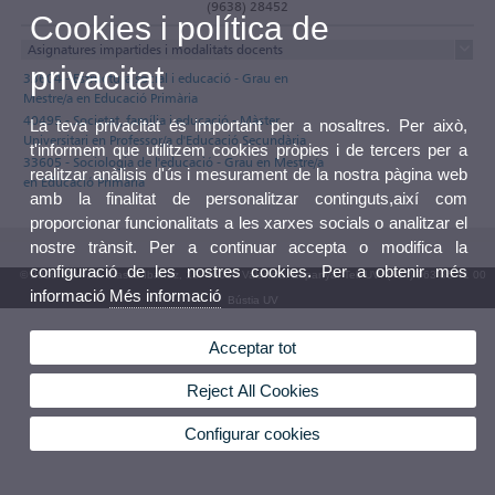
(9638) 28452
Cookies i política de
Asignatures impartides i modalitats docents
privacitat
33604 - Estructura social i educació - Grau en
Mestre/a en Educació Primària
40495 - Societat, família i educació - Màster
La teva privacitat és important per a nosaltres. Per això,
Universitari en Professor/a d'Educació Secundària
t'informem que utilitzem cookies pròpies i de tercers per a
33605 - Sociologia de l'educació - Grau en Mestre/a
realitzar anàlisis d'ús i mesurament de la nostra pàgina web
en Educació Primària
amb la finalitat de personalitzar continguts,així com
proporcionar funcionalitats a les xarxes socials o analitzar el
nostre trànsit. Per a continuar accepta o modifica la
configuració de les nostres cookies. Per a obtenir més
© 2026 UV. - Av. Blasco Ibáñez, 13. 46010 València. Espanya. Tel. UV: (+34) 963 86 41 00
informació
Més informació
Bústia UV
Acceptar tot
Reject All Cookies
Configurar cookies