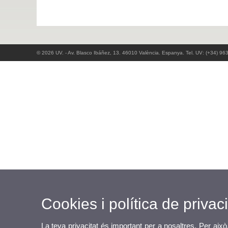
© 2026 UV. - Av. Blasco Ibáñez, 13. 46010 València. Espanya. Tel. UV: (+34) 96
Cookies i política de privaci
La teva privacitat és important per a nosaltres. Per això