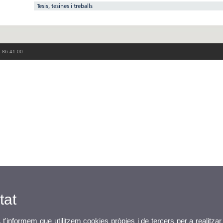
Tesis, tesines i treballs
3 86 41 00
tat
, t'informem que utilitzem cookies pròpies i de tercers per a realitzar