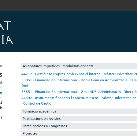
Asignatures impartides i modalitats docents
S
44212 - Gestió risc empres. amb exposici interna - Màster Universitari 
35851 - Financiación Internacional - Doble Grau en Administració i Dir
at
Dret
35851 - Financiación Internacional - Grau ADE: Administració i Direcci
es
44392 - Instruments financers i cobertura riscos - Màster Universitari en
LS
i Control de Gestió
ls
Formació acadèmica
71
Publicacions en revistes
Participacions a Congressos
Projectes