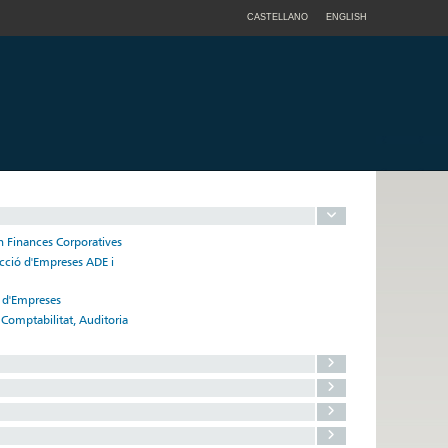
CASTELLANO
ENGLISH
en Finances Corporatives
ecció d'Empreses ADE i
ó d'Empreses
 Comptabilitat, Auditoria