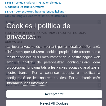
35435 - Lengua italiana 1 - Grau en Llengües
Modernes i les seues Literatures
35705 - Coment.textos literarios lengua italiana -
Grau en Llengües Modernes i les seues Literatures
Tutories
Cookies i política de
01/09/2026 - 29/01/2027
LUNES de 09:00 a 12:00 DESPATX Planta 6 FACULTAT FILOLOGIA,
privacitat
TRADUCCIÓ I COMUNICACIÓ
Observacions
La teva privacitat és important per a nosaltres. Per això,
Participa en el programa de tutories electròniques de la Universitat de
València
t'informem que utilitzem cookies pròpies i de tercers per a
realitzar anàlisis d'ús i mesurament de la nostra pàgina web
Formació acadèmica
amb la finalitat de personalitzar continguts,així com
Publicacions en revistes
proporcionar funcionalitats a les xarxes socials o analitzar el
Altres Publicacions
nostre trànsit. Per a continuar accepta o modifica la
Activitats anteriors
configuració de les nostres cookies. Per a obtenir més
Estades a Centres de Recerca
informació
Més informació
Participacions a Congressos
Projectes
Acceptar tot
Tesis, tesines i treballs
Reject All Cookies