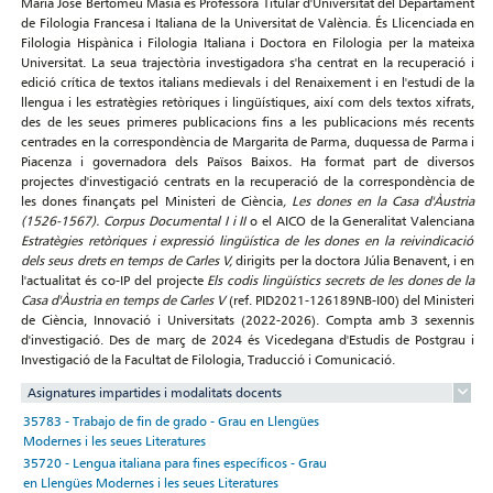
María José Bertomeu Masià és Professora Titular d'Universitat del Departament
de Filologia Francesa i Italiana de la Universitat de València. És Llicenciada en
Filologia Hispànica i Filologia Italiana i Doctora en Filologia per la mateixa
Universitat. La seua trajectòria investigadora s'ha centrat en la recuperació i
edició crítica de textos italians medievals i del Renaixement i en l'estudi de la
llengua i les estratègies retòriques i lingüístiques, així com dels textos xifrats,
des de les seues primeres publicacions fins a les publicacions més recents
centrades en la correspondència de Margarita de Parma, duquessa de Parma i
Piacenza i governadora dels Països Baixos
.
Ha format part de diversos
projectes d'investigació centrats en la recuperació de la correspondència de
les dones finançats pel Ministeri de Ciència
, Les dones en la Casa d'Àustria
(1526-1567). Corpus Documental I i II
o el AICO de la Generalitat Valenciana
Estratègies retòriques i expressió lingüística de les dones en la reivindicació
dels seus drets en temps de Carles V,
dirigits per la doctora Júlia Benavent, i en
l'actualitat és co-IP del projecte
Els codis lingüístics secrets de les dones de la
Casa d'Àustria en temps de Carles V
(ref. PID2021-126189NB-I00) del Ministeri
de Ciència, Innovació i Universitats (2022-2026). Compta amb 3 sexennis
d'investigació. Des de març de 2024 és Vicedegana d'Estudis de Postgrau i
Investigació de la Facultat de Filologia, Traducció i Comunicació.
Asignatures impartides i modalitats docents
35783 - Trabajo de fin de grado - Grau en Llengües
Modernes i les seues Literatures
35720 - Lengua italiana para fines específicos - Grau
en Llengües Modernes i les seues Literatures