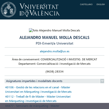
CASTELLANO
ENGLISH
ALEJANDRO MANUEL MOLLA DESCALS
PDI-Emerit/a Universitat
alejandro.molla@uv.es
Àrea de coneixement: COMERCIALITZACIÓ I INVESTIG. DE MERCAT
Departament: Comercialització i Investigació de Mercats
(9638) 28334
Asignatures impartides i modalitats docents
40106 - Gestió de les relacions en el canal - Màster
Universitari en Màrqueting i Investigació de Mercats
40112 - Treball de fi de Màster - Màster Universitari
en Màrqueting i Investigació de Mercats
44477 - Seminaris de màrqueting - Màster