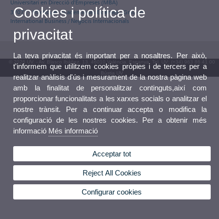
Universitari en Direcció d'Empreses (MBA)
Cookies i política de
37072 - Pràctiques Acadèmiques Externes - Grau en
International Business / Negocis Internacionals
privacitat
La teva privacitat és important per a nosaltres. Per això,
© 2026 UV. - Av. Blasco Ibáñez, 13. 46010 València. Espanya. Tel. UV: (+34) 963 86 41 00
t'informem que utilitzem cookies pròpies i de tercers per a
Bústia UV
realitzar anàlisis d'ús i mesurament de la nostra pàgina web
amb la finalitat de personalitzar continguts,així com
proporcionar funcionalitats a les xarxes socials o analitzar el
nostre trànsit. Per a continuar accepta o modifica la
configuració de les nostres cookies. Per a obtenir més
informació
Més informació
Acceptar tot
Reject All Cookies
Configurar cookies