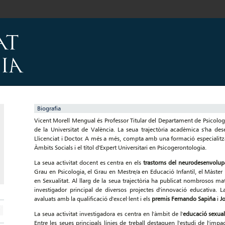
Biografia
Vicent Morell Mengual és Professor Titular del Departament de Psicologia
de la Universitat de València. La seua trajectòria acadèmica s'ha des
Llicenciat i Doctor. A més a més, compta amb una formació especialitza
Àmbits Socials i el títol d'Expert Universitari en Psicogerontologia.
La seua activitat docent es centra en els
trastorns del neurodesenvolu
Grau en Psicologia, el Grau en Mestre/a en Educació Infantil, el Màste
en Sexualitat. Al llarg de la seua trajectòria ha publicat nombrosos mate
investigador principal de diversos projectes d'innovació educativa
avaluats amb la qualificació d'excel·lent i els
premis
Fernando Sapiña
i
J
La seua activitat investigadora es centra en l'àmbit de l'
educació sexua
Entre les seues principals línies de treball destaquen l'estudi de l'imp