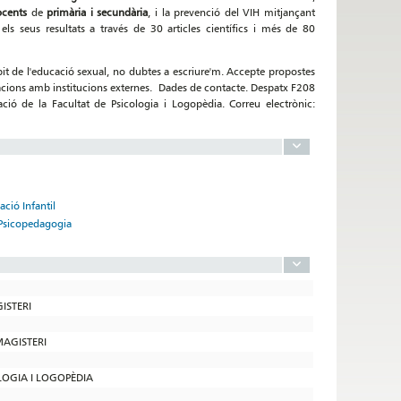
ocents
de
primària i secundària
, i la prevenció del VIH mitjançant
els seus resultats a través de 30 articles científics i més de 80
àmbit de l'educació sexual, no dubtes a escriure'm. Accepte propostes
gacions amb institucions externes. Dades de contacte. Despatx F208
ció de la Facultat de Psicologia i Logopèdia. Correu electrònic:
ació Infantil
n Psicopedagogia
GISTERI
MAGISTERI
OLOGIA I LOGOPÈDIA