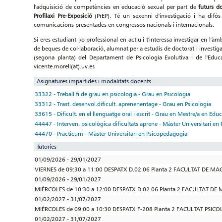
l'adquisició de competències en educació sexual per part de
futurs d
Profilaxi Pre-Exposició
(PrEP). Té un sexenni d'investigació i ha difós 
comunicacions presentades en congressos nacionals i internacionals.
Si eres estudiant i/o professional en actiu i t'interessa investigar en l'
de beques de col·laboració, alumnat per a estudis de doctorat i investi
(segona planta) del Departament de Psicologia Evolutiva i de l'Educa
vicente.morell(at).uv.es
Asignatures impartides i modalitats docents
33322 - Treball fi de grau en psicologia - Grau en Psicologia
33312 - Trast. desenvol.dificult. aprenenentage - Grau en Psicologia
33615 - Dificult. en el llenguatge oral i escrit - Grau en Mestre/a en Educ
44447 - Interven. psicològica dificultats aprene - Màster Universitari e
44470 - Practicum - Màster Universitari en Psicopedagogia
Tutories
01/09/2026 - 29/01/2027
VIERNES de 09:30 a 11:00 DESPATX D.02.06 Planta 2 FACULTAT DE MA
01/09/2026 - 29/01/2027
MIÉRCOLES de 10:30 a 12:00 DESPATX D.02.06 Planta 2 FACULTAT DE 
01/02/2027 - 31/07/2027
MIÉRCOLES de 09:00 a 10:30 DESPATX F-208 Planta 2 FACULTAT PSIC
01/02/2027 - 31/07/2027