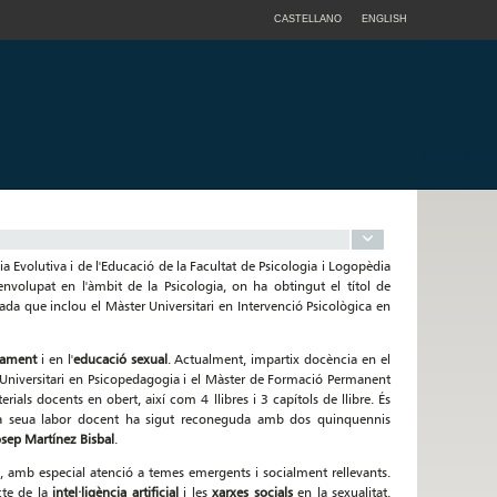
CASTELLANO
ENGLISH
 Evolutiva i de l'Educació de la Facultat de Psicologia i Logopèdia
envolupat en l'àmbit de la Psicologia, on ha obtingut el títol de
da que inclou el Màster Universitari en Intervenció Psicològica en
pament
i en l'
educació sexual
. Actualment, impartix docència en el
r Universitari en Psicopedagogia i el Màster de Formació Permanent
rials docents en obert, així com 4 llibres i 3 capítols de llibre. És
. La seua labor docent ha sigut reconeguda amb dos quinquennis
osep Martínez Bisbal
.
l
, amb especial atenció a temes emergents i socialment rellevants.
acte de la
intel·ligència artificial
i les
xarxes socials
en la sexualitat,