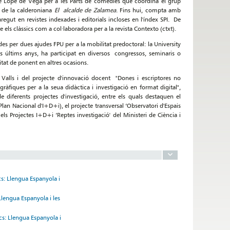
de Lope de Vega per a les Parts de comèdies que coordina el grup
 de la calderoniana
El
alcalde de Zalamea
. Fins hui, compta amb
regut en revistes indexades i editorials incloses en l'índex SPI. De
ls clàssics com a col·laboradora per a la revista Contexto (ctxt).
ades per dues ajudes FPU per a la mobilitat predoctoral: la University
ls últims anys, ha participat en diversos congressos, seminaris o
itat de ponent en altres ocasions.
 Valls i del projecte d'innovació docent "Dones i escriptores no
ràfiques per a la seua didàctica i investigació en format digital",
 diferents projectes d'investigació, entre els quals destaquen el
Plan Nacional d'I+D+i), el projecte transversal ‘Observatori d'Espais
ls Projectes I+D+i ‘Reptes investigació' del Ministeri de Ciència i
cs: Llengua Espanyola i
Llengua Espanyola i les
cs: Llengua Espanyola i