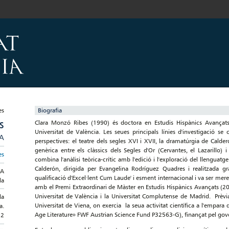
Biografia
Clara Monzó Ribes (1990) és doctora en Estudis Hispànics Avançats 
S
Universitat de València. Les seues principals línies d'investigació se
/A
perspectives: el teatre dels segles XVI i XVII, la dramatúrgia de Calder
genèrica entre els clàssics dels Segles d'Or (Cervantes, el Lazarillo
es
combina l'anàlisi teòrica-crític amb l'edició i l'exploració del llenguatg
Calderón, dirigida per Evangelina Rodríguez Quadres i realitzada g
LA
qualificació d'Excel·lent Cum Laude' i esment internacional i va ser me
la
amb el Premi Extraordinari de Màster en Estudis Hispànics Avançats (201
Universitat de València i la Universitat Complutense de Madrid. Prèvi
la
Universitat de Viena, on exercia la seua activitat científica a l'empa
a.
Age Literature» FWF Austrian Science Fund P32563-G), finançat pel gove
12