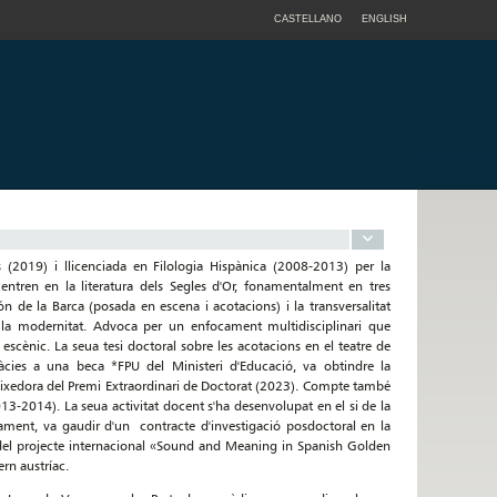
CASTELLANO
ENGLISH
(2019) i llicenciada en Filologia Hispànica (2008-2013) per la
 centren en la literatura dels Segles d'Or, fonamentalment en tres
ón de la Barca (posada en escena i acotacions) i la transversalitat
) i la modernitat. Advoca per un enfocament multidisciplinari que
e escènic. La seua tesi doctoral sobre les acotacions en el teatre de
ràcies a una beca *FPU del Ministeri d'Educació, va obtindre la
reixedora del Premi Extraordinari de Doctorat (2023). Compte també
3-2014). La seua activitat docent s'ha desenvolupat en el si de la
ament, va gaudir d'un contracte d'investigació posdoctoral en la
ra del projecte internacional «Sound and Meaning in Spanish Golden
rn austríac.