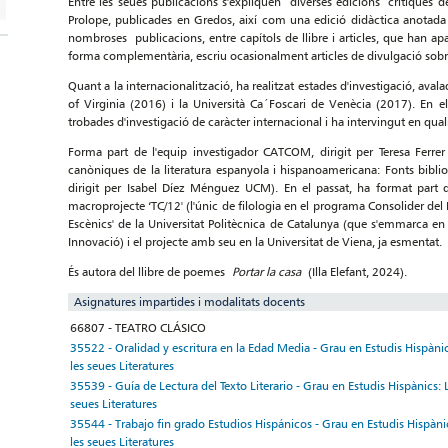
Entre les seues publicacions s'expliquen diverses edicions crítiques 
Prolope, publicades en Gredos, així com una edició didàctica anotada
nombroses publicacions, entre capítols de llibre i articles, que han apa
forma complementària, escriu ocasionalment articles de divulgació sobre e
Quant a la internacionalització, ha realitzat estades d'investigació, aval
of Virginia (2016) i la Università Ca´Foscari de Venècia (2017). En e
trobades d'investigació de caràcter internacional i ha intervingut en qual
Forma part de l'equip investigador CATCOM, dirigit per Teresa Ferrer
canòniques de la literatura espanyola i hispanoamericana: Fonts bibliog
dirigit per Isabel Díez Ménguez UCM). En el passat, ha format part de
macroprojecte ‘TC/12' (l'únic de filologia en el programa Consolider del 
Escènics' de la Universitat Politècnica de Catalunya (que s'emmarca en e
Innovació) i el projecte amb seu en la Universitat de Viena, ja esmentat.
És autora del llibre de poemes
Portar la casa
(Illa Elefant, 2024).
Asignatures impartides i modalitats docents
66807 - TEATRO CLÁSICO
35522 - Oralidad y escritura en la Edad Media - Grau en Estudis Hispàni
les seues Literatures
35539 - Guía de Lectura del Texto Literario - Grau en Estudis Hispànics: 
seues Literatures
35544 - Trabajo fin grado Estudios Hispánicos - Grau en Estudis Hispàni
les seues Literatures