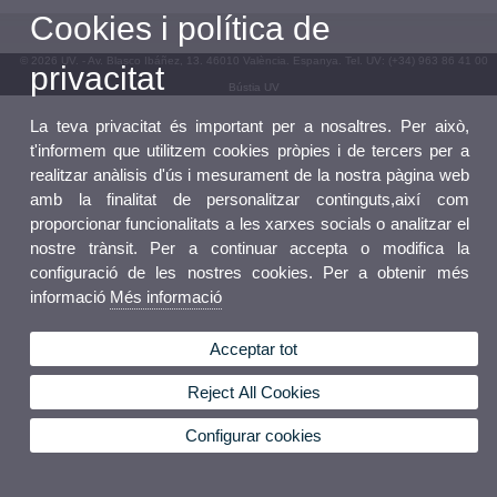
Cookies i política de
© 2026 UV. - Av. Blasco Ibáñez, 13. 46010 València. Espanya. Tel. UV: (+34) 963 86 41 00
privacitat
Bústia UV
La teva privacitat és important per a nosaltres. Per això,
t'informem que utilitzem cookies pròpies i de tercers per a
realitzar anàlisis d'ús i mesurament de la nostra pàgina web
amb la finalitat de personalitzar continguts,així com
proporcionar funcionalitats a les xarxes socials o analitzar el
nostre trànsit. Per a continuar accepta o modifica la
configuració de les nostres cookies. Per a obtenir més
informació
Més informació
Acceptar tot
Reject All Cookies
Configurar cookies