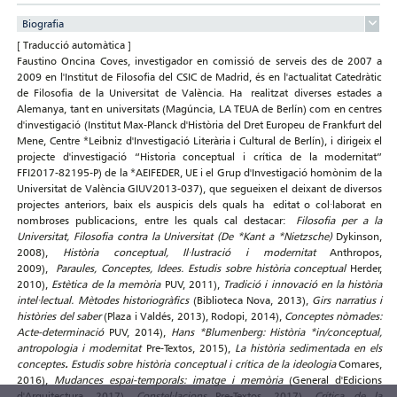
Biografia
[ Traducció automàtica ]
Faustino Oncina Coves, investigador en comissió de serveis des de 2007 a
2009 en l'Institut de Filosofia del CSIC de Madrid, és en l'actualitat Catedràtic
de Filosofia de la Universitat de València. Ha realitzat diverses estades a
Alemanya, tant en universitats (Magúncia, LA TEUA de Berlín) com en centres
d'investigació (Institut Max-Planck d'Història del Dret Europeu de Frankfurt del
Mene, Centre *Leibniz d'Investigació Literària i Cultural de Berlín), i dirigeix el
projecte d'investigació “Historia conceptual i crítica de la modernitat”
FFI2017-82195-P) de la *AEIFEDER, UE i el Grup d'Investigació homònim de la
Universitat de València GIUV2013-037), que segueixen el deixant de diversos
projectes anteriors, baix els auspicis dels quals ha editat o col·laborat en
nombroses publicacions, entre les quals cal destacar:
Filosofia per a la
Universitat, Filosofia contra la Universitat (De *Kant a *Nietzsche)
Dykinson,
2008),
Història conceptual, Il·lustració i modernitat
Anthropos,
2009),
Paraules, Conceptes, Idees. Estudis sobre història conceptual
Herder,
2010),
Estètica de la memòria
PUV, 2011),
Tradició i innovació en la història
intel·lectual. Mètodes historiogràfics
(Biblioteca Nova, 2013),
Girs narratius i
històries del saber
(Plaza i Valdés, 2013),
Rodopi, 2014),
Conceptes nòmades:
Acte-determinació
PUV, 2014),
Hans *Blumenberg: Història *in/conceptual,
antropologia i modernitat
Pre-Textos, 2015),
La història sedimentada en els
conceptes
.
Estudis sobre història conceptual i crítica de la ideologia
Comares,
2016),
Mudances espai-temporals: imatge i memòria
(General d'Edicions
d'Arquitectura, 2017),
Constel·lacions
Pre-Textos, 2017),
Crítica de la