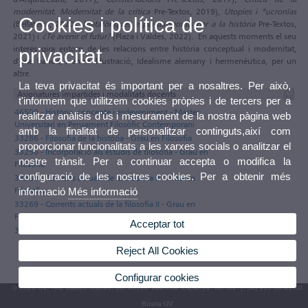
modernitat. Modernitat de la crítica
Pre-Textos, 2019),
Utopies i *ucronías
Cookies i política de
(Bellaterra, 2020),
Metafòriques espai-temporals per a la història
Pre-Textos,
2021) i
¿Té avenir el futur?
(Plaza i Valdés, 2022). En aquests moments el seu
interés gira entorn de les relacions entre història conceptual i modernitat,
privacitat
d'una banda, i entre Il·lustració, Idealisme alemany i hermenèutica, per un
altre.
La teva privacitat és important per a nosaltres. Per això,
Asignatures impartides i modalitats docents
t'informem que utilitzem cookies pròpies i de tercers per a
46509 - Història, concepte i esdeveniment - Màster
realitzar anàlisis d'ús i mesurament de la nostra pàgina web
Universitari en Pensament Filosòfic Contemporani
amb la finalitat de personalitzar continguts,així com
33286 - Filosofia de la història - Grau en Filosofia
proporcionar funcionalitats a les xarxes socials o analitzar el
33256 - Incorporació als estudis de filosofia - Grau en
nostre trànsit. Per a continuar accepta o modifica la
Filosofia
configuració de les nostres cookies. Per a obtenir més
33269 - Corrents actuals de la filosofia II - Grau en
Filosofia
informació
Més informació
33269 - Corrents actuals de la filosofia II - Grau en
Filosofia
Acceptar tot
33286 - Filosofia de la història - Grau en Filosofia
Reject All Cookies
Configurar cookies
© 2026 UV. - Av. Blasco Ibáñez, 13. 46010 València. Espanya. Tel. UV: (+34) 963 86 41 00
Bústia UV