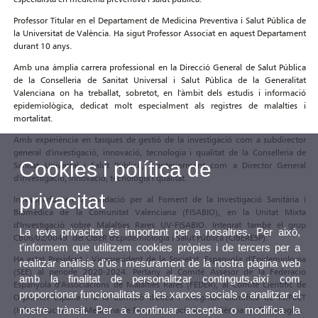
Professor Titular en el Departament de Medicina Preventiva i Salut Pública de
la Universitat de València. Ha sigut Professor Associat en aquest Departament
durant 10 anys.
Amb una àmplia carrera professional en la Direcció General de Salut Pública
de la Conselleria de Sanitat Universal i Salut Pública de la Generalitat
Valenciana on ha treballat, sobretot, en l'àmbit dels estudis i informació
epidemiològica, dedicat molt especialment als registres de malalties i
mortalitat.
Amb experiència en tasques de gestió de la investigació com a subdirector
general d'investigació, innovació, tecnologia i qualitat de la Conselleria de
Cookies i política de
Sanitat Universal i Salut Pública, i anteriorment com a Director General
d'investigació, innovació, tecnologia i qualitat.
privacitat
Investigador en la Fundació per al Foment de la Investigació Sanitària i
Biomèdica de la Comunitat Valenciana (FISABIO), en la Unitat Mixta
d'Investigació sobre Malalties Rares UV-FISABIO. Integrat també el grup
La teva privacitat és important per a nosaltres. Per això,
CB06/02/0049 del CIBER d'Epidemiologia i Salut Pública (CIBERESP).
t'informem que utilitzem cookies pròpies i de tercers per a
Ha estat President i Vicepresident de la Societat Espanyola d'Epidemiologia
realitzar anàlisis d'ús i mesurament de la nostra pàgina web
(SEE) al periode 2020-2024. Pertany al Comité Assesor de la Federació
amb la finalitat de personalitzar continguts,així com
Espanyola d'Associacions de Malalties Rares (FEDER), al Comité Científic de
proporcionar funcionalitats a les xarxes socials o analitzar el
Orphanet España i a la Comisió d'Ètica i Integritat Científica de IMPaCT
nostre trànsit. Per a continuar accepta o modifica la
(Infraestructura de Medicina de Precissió asociada a la Ciència i la Tecnologia).