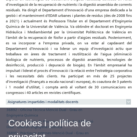
d’investigació de la recuperació de nutrients i la digestió anaeròbia de corrents
residuals. Ha dirigit el Departament d’Innovació d’una empresa dedicada a la
gestió i el manteniment d’EDAR urbanes i plantes de residus (des de 2008 fins
a 2021) i actualment és Professora Titular en el Departament d’Enginyeria
Química de la Universitat de València. Va obtindre el doctorat en Enginyeria
Hidràulica i Mediambiental per la Universitat Politècnica de València en
l’àmbit de la recuperació de fòsfor a partir d’aigües residuals. Posteriorment,
es va incorporar a l’empresa privada, on va estar al capdavant del
Departament d’Innovació i va liderar un equip d’investigació actiu que
treballava en àrees de tractament i reutilització de l’aigua (eliminació
biològica de nutrients, processos de digestió anaeròbia, tecnologies de
desinfecció, producció i depuració de biogàs). En l’àmbit empresarial ha
impulsat i liderat el procés d’innovació i la relació entre l’estratègia corporativa
i les necessitats dels clients. Ha participat en més de 25 projectes
d’investigació (finançats a escala nacional i europea), és coautora de 3 patents
i 1 model d’utilitat, i compta amb al voltant de 30 comunicacions en
congressos i 40 articles en revistes científiques.
Asignatures impartides i modalitats docents
36892 - Oficina Tècnica Menció Dual - Grau en
Enginyeria Química
Cookies i política de
36893 - Enginyeria de Processos i productes II Menció
Dual - Grau en Enginyeria Química
36895 - Pràctiques externes-Menció Dual - Grau en
privacitat