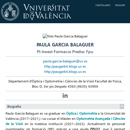
CASTELLANO
ENGLISH
PAULA GARCIA BALAGUER
PI-Invest Formacio Predoc Fpu
paula.garcia-balaguer@uv.es
http://paugarb4.blogs.uv.es
http://paugarb4.blogs.uv.es
Departament d'Òptica i Optometria i Ciències de la Visió Facultat de Física,
Bloc D, 3er pis Despatx 4363 (9635) 43909
Biografia
Paula García Balaguer es va graduar en
Òptica i Optometria
a la Universitat de
València (2017–2021) i va cursar el Màster en
Optometria Avançada i Ciències
de la Visió
en la mateixa institució (2021–2022). Actualment és personal
investigador en formació (PIF) gràcies a una ajuda
FPU22
, que li permet