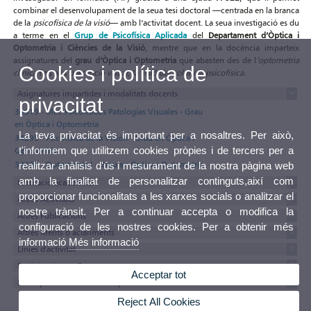
combinar el desenvolupament de la seua tesi doctoral —centrada en la branca
de la
psicofísica de la visió
— amb l’activitat docent. La seua investigació es du
a terme en el
Grup de Psicofísica Aplicada
del
Departament d’Òptica i
Optometria i Ciències de la Visió
, mentre que en la docència imparteix
assignatures del
grau d’Òptica i Optometria
que abasten des de l
’optometria
Cookies i política de
clínica
fins a la
percepció visual, la visió del color i la psicofísica.
Asignatures impartides i modalitats docents
privacitat
34319 - Mét. Psicofísicos Patologías Visuales - Grau
en Òptica i Optometria
La teva privacitat és important per a nosaltres. Per això,
34295 - Psicofísica de la Visión - Grau en Òptica i
t'informem que utilitzem cookies pròpies i de tercers per a
Optometria
34297 - Optometría I - Grau en Òptica i Optometria
realitzar anàlisis d'ús i mesurament de la nostra pàgina web
amb la finalitat de personalitzar continguts,així com
Formació acadèmica
proporcionar funcionalitats a les xarxes socials o analitzar el
Altres Activitats
nostre trànsit. Per a continuar accepta o modifica la
Altres Publicacions
configuració de les nostres cookies. Per a obtenir més
Altres Mèrits o aclariments
informació
Més informació
Línies d'activitat
Participacions a Congressos
Acceptar tot
Participació en Comitès i Representacions
Reject All Cookies