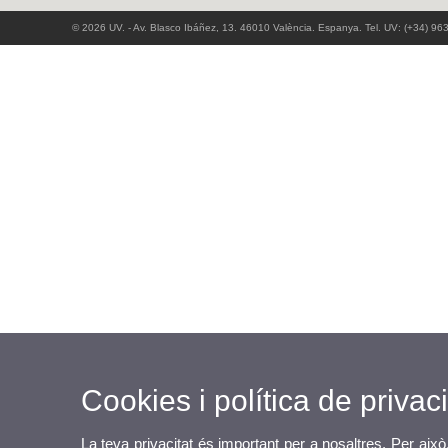
© 2026 UV. - Av. Blasco Ibáñez, 13. 46010 València. Espanya. Tel. UV: (+34) 96
Cookies i política de privaci
La teva privacitat és important per a nosaltres. Per això