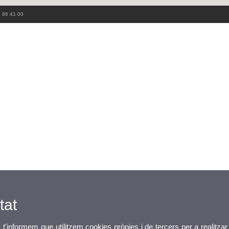
3 86 41 00
tat
, t'informem que utilitzem cookies pròpies i de tercers per a realitzar