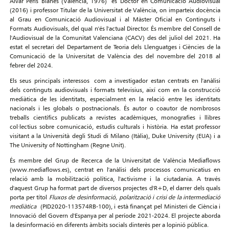
Àlvar Peris Blanes (València, 1976) és Doctor en Comunicació Audiovisual
(2016) i professor Titular de la Universitat de València, on imparteix docència
al Grau en Comunicació Audiovisual i al Màster Oficial en Continguts i
Formats Audiovisuals, del qual n'és l'actual Director. És membre del Consell de
l'Audiovisual de la Comunitat Valenciana (CACV) des del juliol del 2021. Ha
estat el secretari del Departament de Teoria dels Llenguatges i Ciències de la
Comunicació de la Universitat de València des del novembre del 2018 al
febrer del 2024.
Els seus principals interessos com a investigador estan centrats en l'anàlisi
dels continguts audiovisuals i formats televisius, així com en la construcció
mediàtica de les identitats, especialment en la relació entre les identitats
nacionals i les globals o postnacionals. És autor o coautor de nombrosos
treballs científics publicats a revistes acadèmiques, monografies i llibres
col·lectius sobre comunicació, estudis culturals i història. Ha estat professor
visitant a la Università degli Studi di Milano (Itàlia), Duke University (EUA) i a
The University of Nottingham (Regne Unit).
És membre del Grup de Recerca de la Universitat de València Mediaflows
(www.mediaflows.es), centrat en l'anàlisi dels processos comunicatius en
relació amb la mobilització política, l'activisme i la ciutadania. A través
d'aquest Grup ha format part de diversos projectes d'R+D, el darrer dels quals
porta per títol
Fluxos de desinformació, polarització i crisi de la intermediació
mediàtica
(PID2020-113574RB-100), i està finançat pel Ministeri de Ciència i
Innovació del Govern d'Espanya per al període 2021-2024. El projecte aborda
la desinformació en diferents àmbits socials dinterès per a lopinió pública.