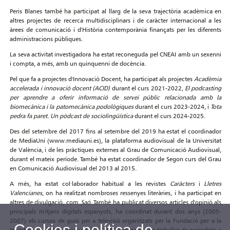
Peris Blanes també ha participat al llarg de la seva trajectòria acadèmica en
altres projectes de recerca multidisciplinars i de caràcter internacional a les
àrees de comunicació i d'Història contemporània finançats per les diferents
administracions públiques.
La seva activitat investigadora ha estat reconeguda pel CNEAI amb un sexenni
i compta, a més, amb un quinquenni de docència.
Pel que fa a projectes d'Innovació Docent, ha participat als projectes
Acadèmia
accelerada i innovació docent (ACID)
durant el curs 2021-2022,
El podcasting
per aprendre a oferir informació de servei públic relacionada amb la
biomecànica i la patomecànica podològiques
durant el curs 2023-2024, i
Tota
pedra fa paret. Un pòdcast de sociolingüística
durant el curs 2024-2025.
Des del setembre del 2017 fins al setembre del 2019 ha estat el coordinador
de MediaUni (www.mediauni.es), la plataforma audiovisual de la Universitat
de València, i de les pràctiques externes al Grau de Comunicació Audiovisual,
durant el mateix període. També ha estat coordinador de Segon curs del Grau
en Comunicació Audiovisual del 2013 al 2015.
A més, ha estat col·laborador habitual a les revistes
Caràcters
i
Lletres
Valencianes
, on ha realitzat nombroses ressenyes literàries, i ha participat en
altres de divulgació, com
Saó
. També ha publicat diversos articles d'opinió als
principals mitjans digitals espanyols, ha coordinat durant dos anys (2005-
2007) els cursos de guió per a televisió organitzats per la Fundació per a la
Cookies i política de
Investigació de l'Audiovisual (FIA/UIMP, València) i ha treballat de periodista a