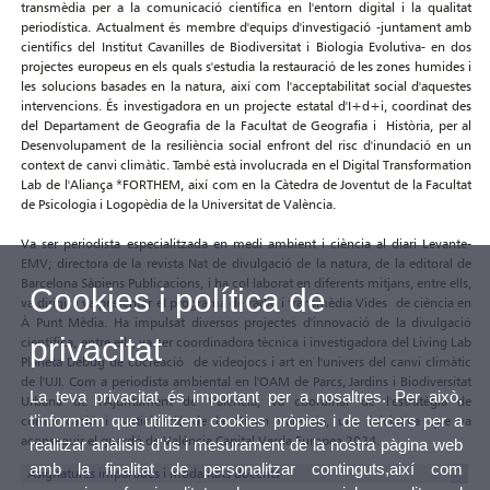
transmèdia per a la comunicació científica en l'entorn digital i la qualitat
periodística. Actualment és membre d'equips d'investigació -juntament amb
científics del Institut Cavanilles de Biodiversitat i Biologia Evolutiva- en dos
projectes europeus en els quals s'estudia la restauració de les zones humides i
les solucions basades en la natura, així com l'acceptabilitat social d'aquestes
intervencions. És investigadora en un projecte estatal d'I+d+i, coordinat des
del Departament de Geografia de la Facultat de Geografia i Història, per al
Desenvolupament de la resiliència social enfront del risc d'inundació en un
context de canvi climàtic. També està involucrada en el Digital Transformation
Lab de l'Aliança *FORTHEM, així com en la Càtedra de Joventut de la Facultat
de Psicologia i Logopèdia de la Universitat de València.
Va ser periodista especialitzada en medi ambient i ciència al diari Levante-
EMV; directora de la revista Nat de divulgació de la natura, de la editoral de
Barcelona Sàpiens Publicacions, i ha col·laborat en diferents mitjans, entre ells,
Cookies i política de
va dirigir i va presentar el programa de ràdio i transmèdia Vides de ciència en
À Punt Mèdia. Ha impulsat diversos projectes d'innovació de la divulgació
privacitat
científica, entre ells, va ser coordinadora tècnica i investigadora del Living Lab
Planeta Debug de cocreació de videojocs i art en l'univers del canvi climàtic
de l'UJI. Com a periodista ambiental en l'OAM de Parcs, Jardins i Biodiversitat
La teva privacitat és important per a nosaltres. Per això,
Urbana de l'Ajuntament de València, va coordinar de l'estratègia de
t'informem que utilitzem cookies pròpies i de tercers per a
comunicació i participació de la Green València, una iniciativa que va
aconseguir el guardó de València Capital Verda Europea 2024.
realitzar anàlisis d'ús i mesurament de la nostra pàgina web
amb la finalitat de personalitzar continguts,així com
Asignatures impartides i modalitats docents