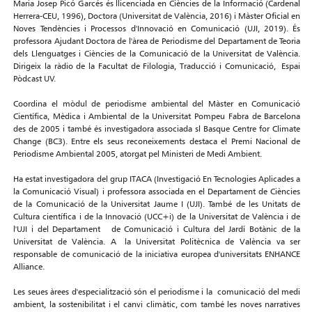
Maria Josep Picó Garcés és llicenciada en Ciències de la Informació (Cardenal
Herrera-CEU, 1996), Doctora (Universitat de València, 2016) i Màster Oficial en
Noves Tendències i Processos d'Innovació en Comunicació (UJI, 2019). És
professora Ajudant Doctora de l'àrea de Periodisme del Departament de Teoria
dels Llenguatges i Ciències de la Comunicació de la Universitat de València.
Dirigeix la ràdio de la Facultat de Filologia, Traducció i Comunicació, Espai
Pòdcast UV.
Coordina el mòdul de periodisme ambiental del Màster en Comunicació
Científica, Mèdica i Ambiental de la Universitat Pompeu Fabra de Barcelona
des de 2005 i també és investigadora associada sl Basque Centre for Climate
Change (BC3). Entre els seus reconeixements destaca el Premi Nacional de
Periodisme Ambiental 2005, atorgat pel Ministeri de Medi Ambient.
Ha estat investigadora del grup ITACA (Investigació En Tecnologies Aplicades a
la Comunicació Visual) i professora associada en el Departament de Ciències
de la Comunicació de la Universitat Jaume I (UJI). També de les Unitats de
Cultura científica i de la Innovació (UCC+i) de la Universitat de València i de
l'UJI i del Departament de Comunicació i Cultura del Jardí Botànic de la
Universitat de València. A la Universitat Politècnica de València va ser
responsable de comunicació de la iniciativa europea d'universitats ENHANCE
Alliance.
Les seues àrees d'especialització són el periodisme i la comunicació del medi
ambient, la sostenibilitat i el canvi climàtic, com també les noves narratives