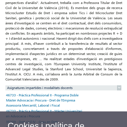
perspectives d'anàlisi". Actualment, treballa com a Professora Titular de Dret
Civil de la Universitat de València (2016). És membre dels grups de recerca
Microcluster Estudis de Dret i empresa sobre Tics i del Microcluster Dret
Sanitari, genètica i protecció social de la Universitat de València. Les seues
àrees d'investigació se centren en el dret contractual, dret dels consumidors,
protecció de dades, comerç electrònic i mecanismes de resolució extrajudicial
de conflictes. En aquests àmbits, ha participat en nombrosos projectes R + D
+ I d'àmbit autonòmic i nacional. Havent dirigit dos d'ells com a investigadora
principal. A més, d'haver contribuït a la transferència de resultats al sector
productiu, concretament a través de propostes d'elaboració d'informes,
implementació d'aspectes jurídics en un determinat sector, creació de guies
per a empreses, etc ... Ha realitzat estades d'investigació en prestigiosos
centres de investigació, com l'European University Institute, l'Institute of
Advanced Legal Studies, la Stanford Law School, Universitat la Sapienza,
l'Institut A. CICU. A més, col·labora amb la Junta Arbitral de Consum de la
Comunitat Valenciana des de 2009.
Asignatures impartides i modalitats docents
46733 - Pràctica Professional II - Programa Doble
Màster Advocacia i Procura - Dret de l'Empresa
Assessoria Mercantil, Laboral i Fiscal
46733 - Pràctica Professional II - Màster Universitari
en Advocacia i Procura
35209 - Dret civil IV - Grau en Dret
Cookies i política de