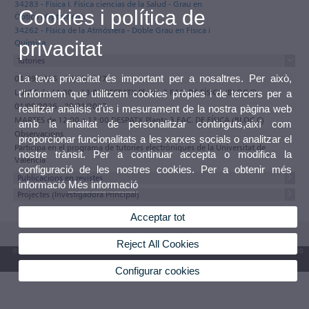
34283 - Física I. Física ciencias de la Salud - Grau en
Cookies i política de
Òptica i Optometria
34262 - Física de la Atmósfera - Doble Grau en Física i
Química
privacitat
Tutories
La teva privacitat és important per a nosaltres. Per això,
01/09/2026 - 29/01/2027
LUNES de 11:30 a 13:00 DESPATX Planta 3 FAC. DE FÍSICA (BLOC C)
t'informem que utilitzem cookies pròpies i de tercers per a
01/09/2026 - 29/01/2027
realitzar anàlisis d'ús i mesurament de la nostra pàgina web
MARTES de 12:00 a 13:00 DESPATX Planta 3 FAC. DE FÍSICA (BLOC C)
amb la finalitat de personalitzar continguts,així com
Observacions
proporcionar funcionalitats a les xarxes socials o analitzar el
Participa en el programa de tutories electròniques de la Universitat de
nostre trànsit. Per a continuar accepta o modifica la
València
configuració de les nostres cookies. Per a obtenir més
Publicacions en revistes
informació
Més informació
Projectes (Investigadora Principal)
Acceptar tot
Reject All Cookies
© 2026 UV. - Av. Blasco Ibáñez, 13. 46010 València. Espanya. Tel. UV: (+34) 963 86 41 00
Bústia UV
Configurar cookies