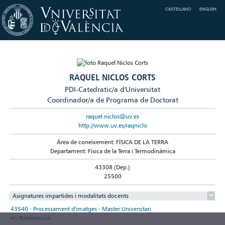
CASTELLANO
ENGLISH
RAQUEL NICLOS CORTS
PDI-Catedratic/a d'Universitat
Coordinador/a de Programa de Doctorat
raquel.niclos@uv.es
http://www.uv.es/raqniclo
Àrea de coneixement: FÍSICA DE LA TERRA
Departament: Física de la Terra i Termodinàmica
43308 (Dep.)
25500
Asignatures impartides i modalitats docents
43540 - Processament d'imatges - Master Universitari
en Teledetecció