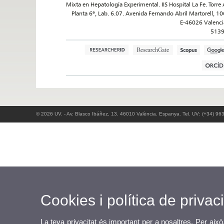
Mixta en Hepatología Experimental. IIS Hospital La Fe. Torre 
Planta 6ª, Lab. 6.07. Avenida Fernando Abril Martorell, 10
E-46026 Valenci
513
© 2026 UV. - Av. Blasco Ibáñez, 13. 46010 València. Espanya. Tel. UV: (+34) 96
Cookies i política de privaci
La teva privacitat és important per a nosaltres. Per això