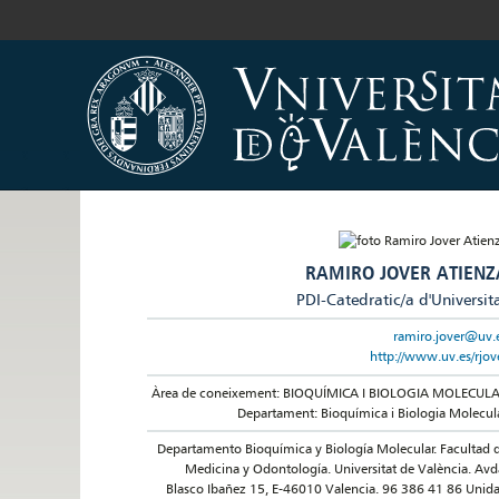
RAMIRO JOVER ATIENZ
PDI-Catedratic/a d'Universit
ramiro.jover@uv.
http://www.uv.es/rjov
Àrea de coneixement: BIOQUÍMICA I BIOLOGIA MOLECUL
Departament: Bioquímica i Biologia Molecul
Departamento Bioquímica y Biología Molecular. Facultad 
Medicina y Odontología. Universitat de València. Avd
Blasco Ibañez 15, E-46010 Valencia. 96 386 41 86 Unid