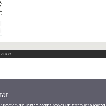
A,
6.
a.
97
3 86 41 00
tat
, t'informem que utilitzem cookies pròpies i de tercers per a realitzar