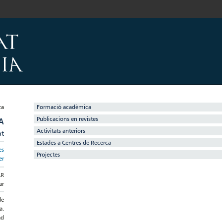
Formació acadèmica
Publicacions en revistes
A
Activitats anteriors
at
Estades a Centres de Recerca
es
Projectes
er
AR
ar
de
a.
ad