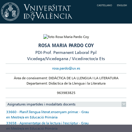
CASTELLANO
ENGLISH
ROSA MARIA PARDO COY
PDI-Prof. Permanent Laboral Ppl
Vicedega/Vicedegana / Vicedirector/a Ets
rosa.pardo@uv.es
Àrea de coneixement: DIDÀCTICA DE LA LLENGUA I LA LITERATURA
Departament: Didàctica de la Llengua i la Literatura
963983825
Asignatures impartides i modalitats docents
33660 - Planif.llengua literat.ensenyam.primar. - Grau
en Mestre/a en Educació Primària
33658 - Aprenentatge de la lectura i l'escriptur - Grau
en Mestre/a en Educació Primària