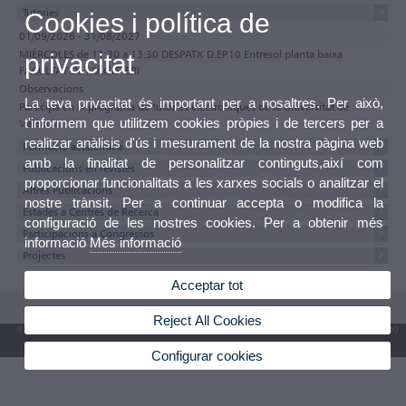
Tutories
Cookies i política de
01/09/2026 - 31/08/2027
MIÉRCOLES de 11:30 a 13:30 DESPATX D.EP.10 Entresòl planta baixa
privacitat
FACULTAT DE MAGISTERI
Observacions
La teva privacitat és important per a nosaltres. Per això,
Participa en el programa de tutories electròniques de la Universitat de
t'informem que utilitzem cookies pròpies i de tercers per a
València
realitzar anàlisis d'ús i mesurament de la nostra pàgina web
Formació acadèmica
amb la finalitat de personalitzar continguts,així com
Publicacions en revistes
proporcionar funcionalitats a les xarxes socials o analitzar el
Altres Publicacions
nostre trànsit. Per a continuar accepta o modifica la
Estades a Centres de Recerca
configuració de les nostres cookies. Per a obtenir més
Participacions a Congressos
informació
Més informació
Projectes
Acceptar tot
Reject All Cookies
© 2026 UV. - Av. Blasco Ibáñez, 13. 46010 València. Espanya. Tel. UV: (+34) 963 86 41 00
Bústia UV
Configurar cookies