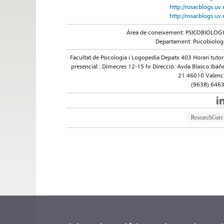
http://rosar.blogs.uv.
http://rosar.blogs.uv.
Àrea de coneixement: PSICOBIOLOG
Departament: Psicobiolog
Facultat de Psicologia i Logopedia Depatx 403 Horari tutor
presencial : Dimecres 12-15 hr Direcció: Avda Blasco Ibáñ
21 46010 Valenc
(9638) 646