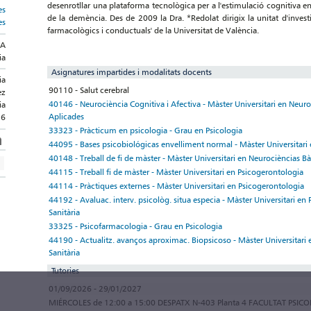
desenrotllar una plataforma tecnològica per a l'estimulació cognitiva en
es
de la demència. Des de 2009 la Dra. *Redolat dirigix la unitat d'invest
es
farmacològics i conductuals' de la Universitat de València.
IA
ia
Asignatures impartides i modalitats docents
ia
90110 - Salut cerebral
ez
40146 - Neurociència Cognitiva i Afectiva - Màster Universitari en Neuro
ia
Aplicades
36
33323 - Pràcticum en psicologia - Grau en Psicologia
44095 - Bases psicobiológicas envelliment normal - Màster Universitari
40148 - Treball de fi de màster - Màster Universitari en Neurocièncias Bà
44115 - Treball fi de màster - Màster Universitari en Psicogerontologia
44114 - Pràctiques externes - Màster Universitari en Psicogerontologia
44192 - Avaluac. interv. psicològ. situa especia - Màster Universitari en
Sanitària
33325 - Psicofarmacologia - Grau en Psicologia
44190 - Actualitz. avanços aproximac. Biopsicoso - Màster Universitari 
Sanitària
Tutories
01/09/2026 - 29/01/2027
MIÉRCOLES de 12:00 a 15:00 DESPATX N-403 Planta 4 FACULTAT PSIC