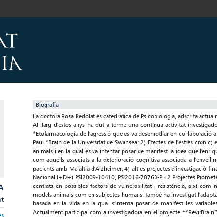
Biografia
La doctora Rosa Redolat és catedràtica de Psicobiologia, adscrita actual
Al llarg d'estos anys ha dut a terme una contínua activitat investigado
*Etofarmacología de l'agressió que es va desenrotllar en col·laboració a
Paul *Brain de la Universitat de Swansea; 2) Efectes de l'estrés crònic;
animals i en la qual es va intentar posar de manifest la idea que l'enriq
com aquells associats a la deterioració cognitiva associada a l'envelli
pacients amb Malaltia d'Alzheimer; 4) altres projectes d'investigació fina
Nacional I+D+i PSI2009-10410, PSI2016-78763-P, i 2 Projectes Prometeu 
A
centrats en possibles factors de vulnerabilitat i resistència, així com
models animals com en subjectes humans. També ha investigat l'adaptabi
at
basada en la vida en la qual s'intenta posar de manifest les variable
Actualment participa com a investigadora en el projecte “*RevirBrain
es