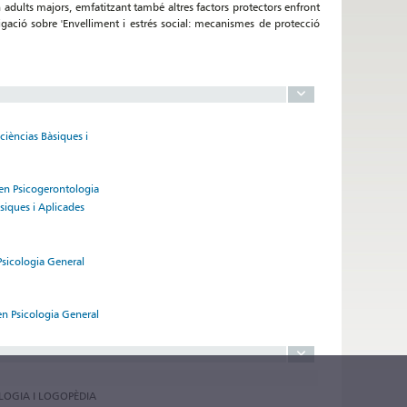
 adults majors, emfatitzant també altres factors protectors enfront
igació sobre 'Envelliment i estrés social: mecanismes de protecció
cièncias Bàsiques i
 en Psicogerontologia
siques i Aplicades
 Psicologia General
en Psicologia General
OLOGIA I LOGOPÈDIA