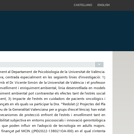
CASTELLANO
ENGLISH
ment al Departament de Psicobiologia de la Universitat de València.
ra, centrada especialment en les següents línies d'investigació: 1)
mb el Dr. Vicente Simón de la Universitat de València i el professor
 envelliment i enriquiment ambiental, línia desenrotllada en models
uiment ambiental pot contrarestar els efectes tant de l'estrés social
ment; 3) Impacte de l'estrés en cuidadors de pacients oncològics i
nçats en els quals va participar la Dra. *Redolat (2 Projectes del Pla
de la Generalitat Valenciana per a grups d'excel·lència) han estat
 mecanismes de protecció enfront de l'estrés i envelliment tant en
litat subjectiva en entorns psicosocials i innovació gerontològica
s que poden influir en l'adopció de tecnologia en adults majors.
” finançat pel MCIN ((PID2022-138021OA-I00) en el qual s'intenta