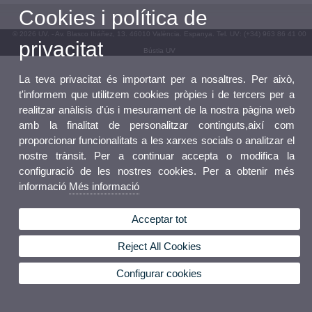
Cookies i política de
© 2026 UV. - Av. Blasco Ibáñez, 13. 46010 València. Espanya. Tel. UV: (+34) 963 86 41 00
privacitat
Bústia UV
La teva privacitat és important per a nosaltres. Per això,
t'informem que utilitzem cookies pròpies i de tercers per a
realitzar anàlisis d'ús i mesurament de la nostra pàgina web
amb la finalitat de personalitzar continguts,així com
proporcionar funcionalitats a les xarxes socials o analitzar el
nostre trànsit. Per a continuar accepta o modifica la
configuració de les nostres cookies. Per a obtenir més
informació
Més informació
Acceptar tot
Reject All Cookies
Configurar cookies