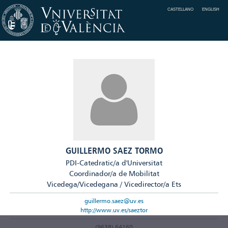
CASTELLANO
ENGLISH
GUILLERMO SAEZ TORMO
PDI-Catedratic/a d'Universitat
Coordinador/a de Mobilitat
Vicedega/Vicedegana / Vicedirector/a Ets
guillermo.saez@uv.es
http://www.uv.es/saeztor
(9638) 64160