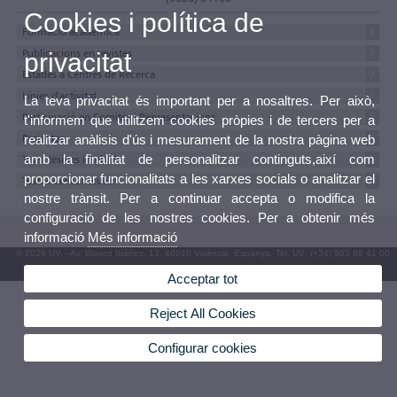
Cookies i política de
Formació acadèmica
Publicacions en revistes
privacitat
Estades a Centres de Recerca
Línies d'activitat
La teva privacitat és important per a nosaltres. Per això,
Participació en Comitès i Representacions
t'informem que utilitzem cookies pròpies i de tercers per a
Projectes
realitzar anàlisis d'ús i mesurament de la nostra pàgina web
amb la finalitat de personalitzar continguts,així com
Tesis, tesines i treballs
proporcionar funcionalitats a les xarxes socials o analitzar el
Textos del currículum
nostre trànsit. Per a continuar accepta o modifica la
configuració de les nostres cookies. Per a obtenir més
informació
Més informació
© 2026 UV. - Av. Blasco Ibáñez, 13. 46010 València. Espanya. Tel. UV: (+34) 963 86 41 00
Bústia UV
Acceptar tot
Reject All Cookies
Configurar cookies