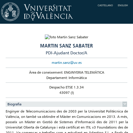
CASTELLANO
ENGLISH
MARTIN SANZ SABATER
PDI-Ajudant Doctor/A
martin.sanz@uv.es
Àrea de coneixement: ENGINYERIA TELEMÀTICA
Departament: Informàtica
Despacho ETSE 1.3.34
43097 (I)
Biografia
Enginyer de Telecomunicacions des de 2003 per la Universitat Politècnica de
València, on també va obtindre el Màster en Comunicacions en 2013. A més,
posseïx un Màster en Gestió de Sistemes d’Informació des de 2011 per la
Universitat Oberta de Catalunya i està certificat en ITIL v3 Foundations des de
2011. Va començar a treballar com a estudiant en Adapting S.L. a finals de