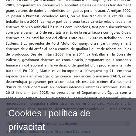
2001, programant aplicacions web, accedint a bases de dades i transformant
grans volums de dades en interfícies amigables per a l’usuari. A mitjan 2002
va passar a l’Institut Tecnològic AIDO, on va finalitzar els seus estudis i va
treballar fins a 2006. La major part de la seua tasca va estar relacionada amb
sistemes de visió artificial i les seues comunicacions, tant per a sincronització
com per a transmissió de resultats, a més de la instal·lació i configuració dels
sistemes en les instal·lacions del client. Entre 2006 i 2007 va treballar en Eines
Systems S.L., proveïdor de Ford Motor Company, dissenyant i programant
sistemes de visió artificial per a control de qualitat i guiat de robots en línies
de producció. Des de mitjan 2007 fins a 2011 va treballar en la Borsa de
València, gestionant sistemes de comunicació, programant nous protocols
financers i col·laborant en la verificació de qualitat d’un programa intern de
back-end. En 2011, Martin es va incorporar a Lifesequencing S.L., empresa
especialitzada en investigació genòmica i seqüenciació massiva d’ADN, on va
desenvolupar programes per a connectar els resultats d’eines d’alineament
d’ADN de codi obert amb aplicacions internes i sistemes d’informes. Des de
2012 fins a mitjan 2025, ha treballat en el Departament d’Òptica com a
Tècnic de Suport a la Investigació, desenvolupant programari per a
microscòpia, holografia i altres sistemes de visió aplicats. Actualment és
professor Ajudant Doctor del departament d’Informàtica de l’Escola Tècnica
Cookies i política de
Superior d’Enginyeria.
Asignatures impartides i modalitats docents
privacitat
34805 - Informática - Grau en Enginyeria Electrònica