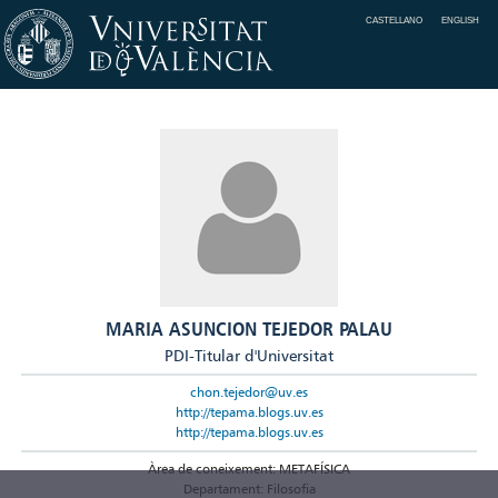
CASTELLANO
ENGLISH
MARIA ASUNCION TEJEDOR PALAU
PDI-Titular d'Universitat
chon.tejedor@uv.es
http://tepama.blogs.uv.es
http://tepama.blogs.uv.es
Àrea de coneixement: METAFÍSICA
Departament: Filosofia