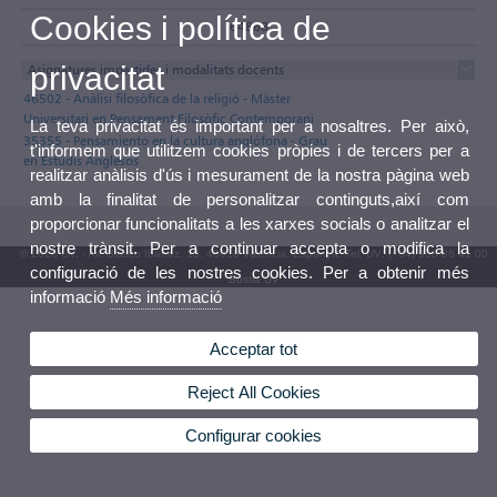
Cookies i política de
64868
privacitat
Asignatures impartides i modalitats docents
46502 - Anàlisi filosòfica de la religió - Màster
Universitari en Pensament Filosòfic Contemporani
La teva privacitat és important per a nosaltres. Per això,
35355 - Pensamiento en la cultura anglófona - Grau
t'informem que utilitzem cookies pròpies i de tercers per a
en Estudis Anglesos
realitzar anàlisis d'ús i mesurament de la nostra pàgina web
amb la finalitat de personalitzar continguts,així com
proporcionar funcionalitats a les xarxes socials o analitzar el
nostre trànsit. Per a continuar accepta o modifica la
© 2026 UV. - Av. Blasco Ibáñez, 13. 46010 València. Espanya. Tel. UV: (+34) 963 86 41 00
configuració de les nostres cookies. Per a obtenir més
Bústia UV
informació
Més informació
Acceptar tot
Reject All Cookies
Configurar cookies