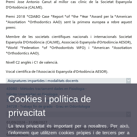
Premi Jose Antonio Canut al millor cas clínic de la Societat Espanyola
D'Ortodòncia (CALME).
Premi 2018 *CDABO Case *Report *of *the *Year *Award per la *American
*Assotiation *Orthodontics AAO) sent la primera europea a rebre aquest
premi.
Membre de les societats científiques nacionals i internacionals Societat
Espanyola D'Ortodòncia (CALME), Associació Espanyola d'Ortodòncia AESOR),
*World *Federation *of *Orthodontists WFO) i *American *Assotiation
*Orthodontics AAO).
Nivell C2 anglés i C1 de valencià.
Vocal científica de l'Associació Espanyola d'Ortodòncia AESOR).
Asignatures impartides i modalitats docents
43080 - Mètodes tractament dades en Fisiologia -
Màster Universitari en Fisiologia
Cookies i política de
34721 - Ortodòncia II - Grau en Odontologia
34728 - Trabajo fin de grado - Grau en Odontologia
privacitat
Tutories
01/09/2026 - 31/08/2027
La teva privacitat és important per a nosaltres. Per això,
LUNES de 09:00 a 11:00 DESPATX Planta 5 CLÍNICA ODONTOLÒGICA
t'informem que utilitzem cookies pròpies i de tercers per a
Observacions