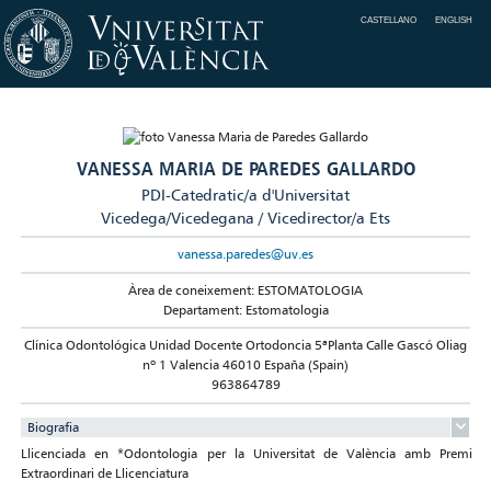
CASTELLANO
ENGLISH
VANESSA MARIA DE PAREDES GALLARDO
PDI-Catedratic/a d'Universitat
Vicedega/Vicedegana / Vicedirector/a Ets
vanessa.paredes@uv.es
Àrea de coneixement: ESTOMATOLOGIA
Departament: Estomatologia
Clínica Odontológica Unidad Docente Ortodoncia 5ªPlanta Calle Gascó Oliag
nº 1 Valencia 46010 España (Spain)
963864789
Biografia
Llicenciada en *Odontologia per la Universitat de València amb Premi
Extraordinari de Llicenciatura