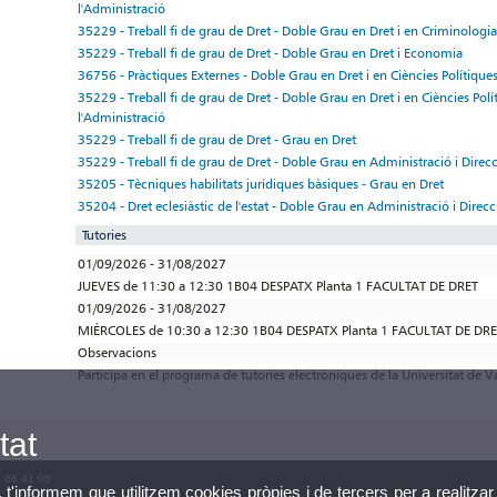
l'Administració
35229 - Treball fi de grau de Dret - Doble Grau en Dret i en Criminologia
35229 - Treball fi de grau de Dret - Doble Grau en Dret i Economia
36756 - Pràctiques Externes - Doble Grau en Dret i en Ciències Polítiques
35229 - Treball fi de grau de Dret - Doble Grau en Dret i en Ciències Polí
l'Administració
35229 - Treball fi de grau de Dret - Grau en Dret
35229 - Treball fi de grau de Dret - Doble Grau en Administració i Direc
35205 - Tècniques habilitats jurídiques bàsiques - Grau en Dret
35204 - Dret eclesiàstic de l'estat - Doble Grau en Administració i Direc
Tutories
01/09/2026 - 31/08/2027
JUEVES de 11:30 a 12:30 1B04 DESPATX Planta 1 FACULTAT DE DRET
01/09/2026 - 31/08/2027
MIÉRCOLES de 10:30 a 12:30 1B04 DESPATX Planta 1 FACULTAT DE DR
Observacions
Participa en el programa de tutories electròniques de la Universitat de V
tat
3 86 41 00
, t'informem que utilitzem cookies pròpies i de tercers per a realitzar