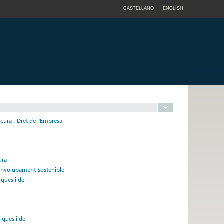
CASTELLANO
ENGLISH
cura - Dret de l'Empresa
ura
esenvolupament Sostenible
iques i de
tiques i de