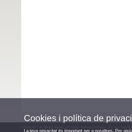
Cookies i política de privaci
© 2026 UV. - Av. Blasco Ibáñez, 13. 46010 València. Espanya. Tel. UV: (+34) 96
La teva privacitat és important per a nosaltres. Per això