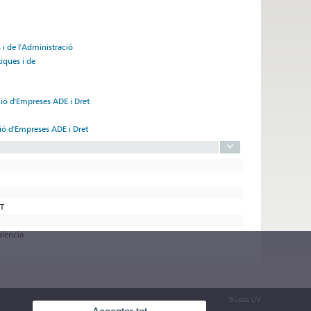
 i de l'Administració
tiques i de
ció d'Empreses ADE i Dret
ció d'Empreses ADE i Dret
ET
alència
Bústia UV