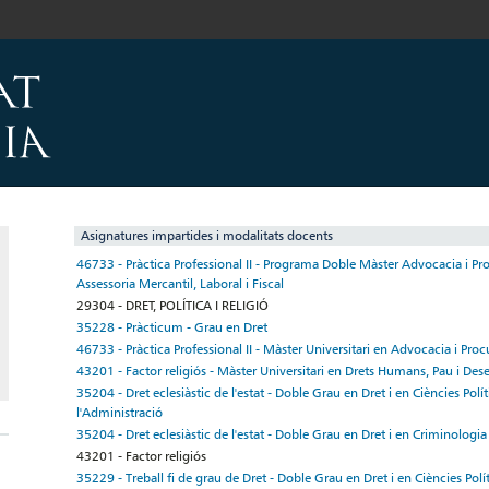
Asignatures impartides i modalitats docents
46733 - Pràctica Professional II - Programa Doble Màster Advocacia i Pro
Assessoria Mercantil, Laboral i Fiscal
29304 - DRET, POLÍTICA I RELIGIÓ
35228 - Pràcticum - Grau en Dret
46733 - Pràctica Professional II - Màster Universitari en Advocacia i Proc
43201 - Factor religiós - Màster Universitari en Drets Humans, Pau i D
35204 - Dret eclesiàstic de l'estat - Doble Grau en Dret i en Ciències Polít
l'Administració
35204 - Dret eclesiàstic de l'estat - Doble Grau en Dret i en Criminologia
43201 - Factor religiós
35229 - Treball fi de grau de Dret - Doble Grau en Dret i en Ciències Polí