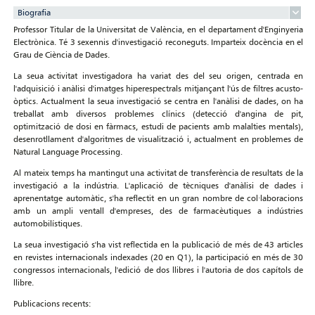
Biografia
Professor Titular de la Universitat de València, en el departament d'Enginyeria
Electrònica. Té 3 sexennis d'investigació reconeguts. Imparteix docència en el
Grau de Ciència de Dades.
La seua activitat investigadora ha variat des del seu origen, centrada en
l'adquisició i anàlisi d'imatges hiperespectrals mitjançant l'ús de filtres acusto-
òptics. Actualment la seua investigació se centra en l'anàlisi de dades, on ha
treballat amb diversos problemes clínics (detecció d'angina de pit,
optimització de dosi en fàrmacs, estudi de pacients amb malalties mentals),
desenrotllament d'algoritmes de visualització i, actualment en problemes de
Natural Language Processing.
Al mateix temps ha mantingut una activitat de transferència de resultats de la
investigació a la indústria. L'aplicació de tècniques d'anàlisi de dades i
aprenentatge automàtic, s'ha reflectit en un gran nombre de col·laboracions
amb un ampli ventall d'empreses, des de farmacèutiques a indústries
automobilístiques.
La seua investigació s'ha vist reflectida en la publicació de més de 43 articles
en revistes internacionals indexades (20 en Q1), la participació en més de 30
congressos internacionals, l'edició de dos llibres i l'autoria de dos capítols de
llibre.
Publicacions recents: