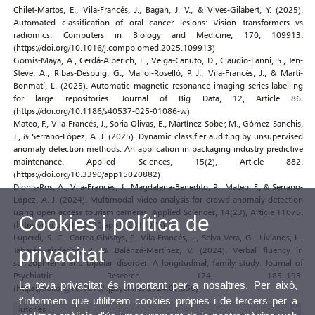
Chilet-Martos, E., Vila-Francés, J., Bagan, J. V., & Vives-Gilabert, Y. (2025).
Automated classification of oral cancer lesions: Vision transformers vs
radiomics. Computers in Biology and Medicine, 170, 109913.
(https://doi.org/10.1016/j.compbiomed.2025.109913)
Gomis-Maya, A., Cerdá-Alberich, L., Veiga-Canuto, D., Claudio-Fanni, S., Ten-
Steve, A., Ribas-Despuig, G., Mallol-Roselló, P. J., Vila-Francés, J., & Martí-
Bonmatí, L. (2025). Automatic magnetic resonance imaging series labelling
for large repositories. Journal of Big Data, 12, Article 86.
(https://doi.org/10.1186/s40537-025-01086-w)
Mateo, F., Vila-Francés, J., Soria-Olivas, E., Martínez-Sober, M., Gómez-Sanchis,
J., & Serrano-López, A. J. (2025). Dynamic classifier auditing by unsupervised
anomaly detection methods: An application in packaging industry predictive
maintenance. Applied Sciences, 15(2), Article 882.
(https://doi.org/10.3390/app15020882)
Dionis-Ros, A., Vila-Francés, J., Magdalena-Benedito, R., Mateo, F., & Serrano-
López, A. J. (2024). Multimodal video analysis for crowd anomaly detection
using open access tourism cameras. Applied Sciences, 14(23), Article 11075.
Cookies i política de
(https://doi.org/10.3390/app142311075)
Luperdi, S. C., Correa-Ghisays, P., Vila-Francés, J., Selva-Vera, G., Livianos, L.,
privacitat
Tabarés-Seisdedos, R., & Balanzá-Martínez, V. (2024). Verbal fluency in
schizophrenia and bipolar disorder: A longitudinal, family study. Journal of
Psychiatric Research, 174, 185–193.
La teva privacitat és important per a nosaltres. Per això,
(https://doi.org/10.1016/j.jpsychires.2024.07.056)
t'informem que utilitzem cookies pròpies i de tercers per a
Tutories