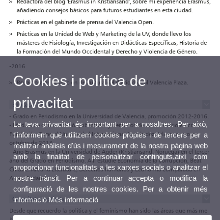
Redactora del blog 'Erasmus in Kristiansand', sobre mi experiencia Erasmus,
añadiendo consejos básicos para futuros estudiantes en esta ciudad.
Prácticas en el gabinete de prensa del Valencia Open.
Prácticas en la Unidad de Web y Marketing de la UV, donde llevo los
másteres de Fisiología, Investigación en Didácticas Específicas
, Historia de
la Formación del Mundo Occidental y Derecho y Violencia de Género.
-2016
Cookies i política de
Redactora en la sección de cultura del diario digital Valencia Plaza.
privacitat
Educació i Formació
- Grado en Periodismo en la Universidad de Valencia, promoción 2012-2016.
La teva privacitat és important per a nosaltres. Per això,
- Medios de comunicación, libertades y derechos de un escenario en crisis.
Fundación General Universidad Internacional Menéndez Pelayo, curso en
t'informem que utilitzem cookies pròpies i de tercers per a
octubre de 2013.
realitzar anàlisis d'ús i mesurament de la nostra pàgina web
- Año Erasmus en la Universidad de Agder (Kristiansand, Noruega) en el tercer
amb la finalitat de personalitzar continguts,així com
año del Grado en Periodismo. Allí estudié Economía de la corrupción, Beat
proporcionar funcionalitats a les xarxes socials o analitzar el
Culture: Art and Literature, Derechos humanos y Economía comparada en
nostre trànsit. Per a continuar accepta o modifica la
Asia y Sudamérica.
configuració de les nostres cookies. Per a obtenir més
Capacitats i Aptituts
informació
Més informació
Desde que recuerdo la política y el feminismo han sido las áreas que más me
han llamado la atención y a las que he dedicado todo mi tiempo.