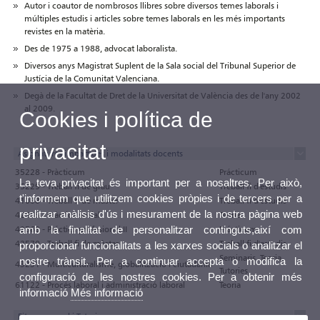
Autor i coautor de nombrosos llibres sobre diversos temes laborals i
múltiples estudis i articles sobre temes laborals en les més importants
revistes en la matèria.
Des de 1975 a 1988, advocat laboralista.
Diversos anys Magistrat Suplent de la Sala social del Tribunal Superior de
Justícia de la Comunitat Valenciana.
Degà de la Facultat de Dret de la Universitat de València des de l'any 2002
al 2009.
Cookies i política de
privacitat
Asignatures impartides i modalitats docents
35228 - Pràcticum
Prácticum
La teva privacitat és important per a nosaltres. Per això,
35229 - Treball fi de grau
Treball fi d'estudis
t'informem que utilitzem cookies pròpies i de tercers per a
41088 - Treball fi de màster
Treball fi d'estudis
realitzar anàlisis d'ús i mesurament de la nostra pàgina web
42555 - Pràctica social
Teoria
amb la finalitat de personalitzar continguts,així com
42569 - Práctica profesional II
Prácticum
42570 - Treball fi de màster
Treball fi d'estudis
proporcionar funcionalitats a les xarxes socials o analitzar el
Seminaris, Teoria,
nostre trànsit. Per a continuar accepta o modifica la
43231 - Multiculturalisme, globalització i ciutadania
Tutories
configuració de les nostres cookies. Per a obtenir més
61122 - Procés laboral i administració laboral
Teoria
informació
Més informació
Fitxa personal i Tutories