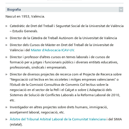
Biografia
Nascut en 1953, València.
Catedràtic de Dret del Treball i Seguretat Social de la Universitat de València
– Estudis Generals.
Director de la Càtedra de Treball Autònom de la Universitat de València
Director dels Cursos de Màster en Dret del Treball de la Universitat de
València i del
Màster d'Advocacia ICAV-UV
.
Director i professor d'altres cursos en temes laborals i de cursos de
formació per a jutges i funcionaris públics i diverses entitats educatives,
professionals, sindicals i empresarials.
Director de diversos projectes de recerca com el Projecte de Recerca sobre
"Negociació col·lectiva en les xicotetes i mitges empreses valencianes" o
l'Estudi de la Comissió Consultiva de Convenis Col·lectius sobre la
negociació en el sector de la Pell i el Calçat o sobre L'Adaptació dels
Sistemes de Solució de Conflictes Laborals a la Reforma Laboral de 2010,
etc.
Investigador en altres projectes sobre drets humans, immigració,
assetjament laboral, negociació, etc.
Àrbitre del Tribunal Arbitral Laboral de la Comunitat Valenciana
i del SIMA
(estatal).