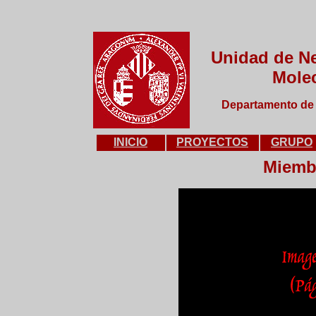
Unidad de N
Mole
Departamento de 
INICIO
PROYECTOS
GRUPO
Miemb