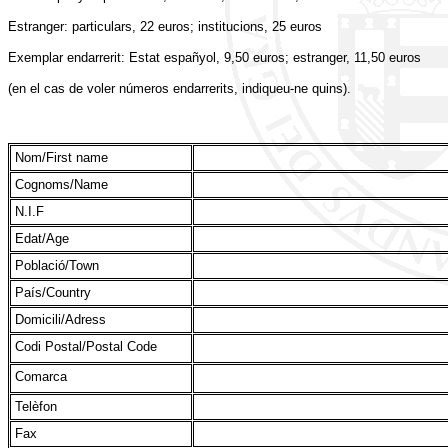
Estranger: particulars, 22 euros; institucions, 25 euros
Exemplar endarrerit: Estat españyol, 9,50 euros; estranger, 11,50 euros
(en el cas de voler números endarrerits, indiqueu-ne quins).
Nom/First name
Cognoms/Name
N.I.F
Edat/Age
Població/Town
País/Country
Domicili/Adress
Codi Postal/Postal Code
Comarca
Telèfon
Fax