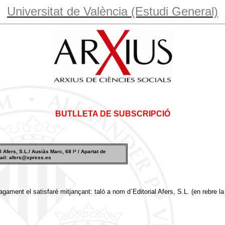
Universitat de València (Estudi General)
BUTLLETA DE SUBSCRIPCIÓ
 Afers, S.L./ Ausiàs Marc, 68 lª / Apartat de
-mail: afers@xpress.es
gament el satisfaré mitjançant: taló a nom d`Editorial Afers, S.L. (en rebre la