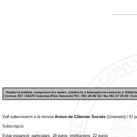
Ompliu la butlleta, comproveu les dades, retalleu-la o fotocopieu-la envieu-la a: Editorial
Correus 267 / 46470 Catarroja (País Valencià) /Tel.: 961 26 86 54 / fax 961 27 25 82 / E
Vull subscriure'm a la revista
Arxius de Ciències Socials
(1/número) / El pa
Subscripció:
Estat espanyol: particulars, 18 euros; institucions, 22 euros