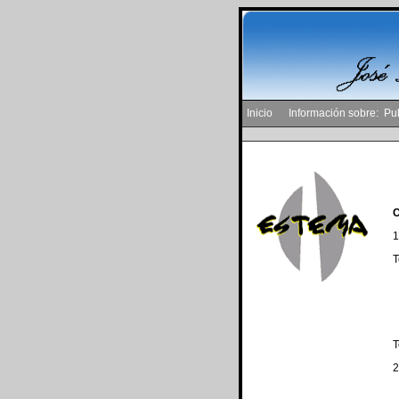
Inicio
Información sobre:
Pu
C
1ª
Te
Te
2ª