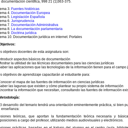
 documentación científica, 998 21 (1)363-375.
ema 3.
Fuentes históricas
ema 4.
Documentación Europea
ema 5.
Legislación Española
ema 6.
Jurisprudencia
ema 7.
Documentación Administrativa
ema 8.
La documentación parlamentaria
ema 9.
Doctrina jurídica
ma 10. Documentación jurídica en internet. Portales
bjetivos:
s objetivos docentes de esta asignatura son:
Introducir aspectos básicos de documentación
Mostrar la utilidad de las técnicas documentales para las ciencias jurídicas
Saber las aplicaciones que las tecnologías de la información tienen para el campo j
s objetivos de aprendizaje capacitarán al estudiante para:
Conocer el mapa de las fuentes de información en ciencias jurídicas
Saber las lagunas que existen y cómo plantear su propio sistema de información
Encontrar la información que necesitan, consultando las fuentes de información exi
Metodología:
 desarrollo del temario tendrá una orientación eminentemente práctica, si bien p
 enseñanza:
siones teóricas, que aportan la fundamentación teórica necesaria y básic
posiciones a cargo del profesor, utilizando medios audiovisuales y electrónicos.
siones prácticas, basadas en el trabajo del alumno en el centro (aula, bibliotec