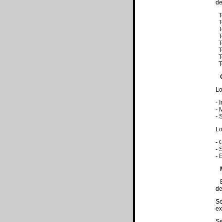
de
T
T
T
T
T
T
T
Te
O
Lo
- 
- 
- 
Lo
- 
- 
- 
El
de
Se
ex
Se