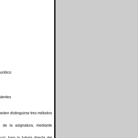
urídico
stentes
ueden distinguirse tres métodos
a de la asignatura, mediante
a), bajo la tutoría directa del