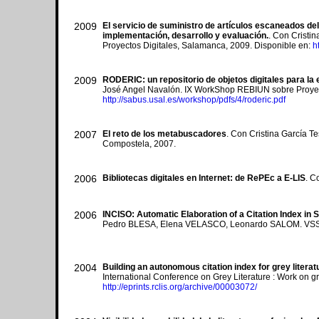
2009
El servicio de suministro de artículos escaneados del
implementación, desarrollo y evaluación.
. Con Cristi
Proyectos Digitales, Salamanca, 2009. Disponible en:
h
2009
RODERIC: un repositorio de objetos digitales para la e
José Angel Navalón. IX WorkShop REBIUN sobre Proyect
http://sabus.usal.es/workshop/pdfs/4/roderic.pdf
2007
El reto de los metabuscadores
. Con Cristina García 
Compostela, 2007.
2006
Bibliotecas digitales en Internet: de RePEc a E-LIS
. C
2006
INCISO: Automatic Elaboration of a Citation Index in
Pedro BLESA, Elena VELASCO, Leonardo SALOM. VSST'06:
2004
Building an autonomous citation index for grey liter
International Conference on Grey Literature : Work on 
http://eprints.rclis.org/archive/00003072/