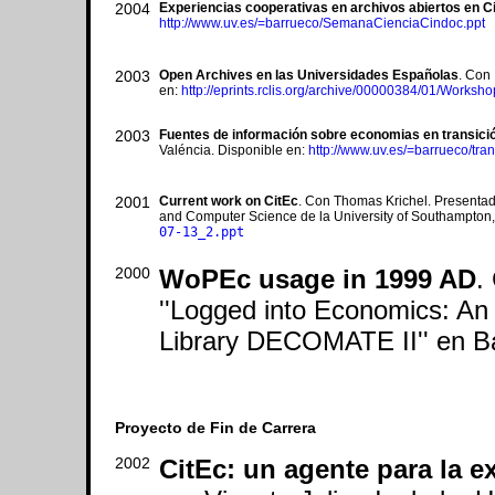
2004
Experiencias cooperativas en archivos abiertos en C
http://www.uv.es/=barrueco/
SemanaCienciaCindoc.ppt
2003
Open Archives en las Universidades Españolas
. Con
en:
http://eprints.rclis.org/archive/00000384/01/Works
2003
Fuentes de información sobre economias en transici
Valéncia. Disponible en:
http://www.uv.es/=barrueco/tran
2001
Current work on CitEc
. Con Thomas Krichel. Presentada
and Computer Science de la University of Southampton,
07-13_2.ppt
2000
WoPEc usage in 1999 AD
.
''Logged into Economics: An
Library DECOMATE II'' en Ba
Proyecto de Fin de Carrera
2002
CitEc: un agente para la e