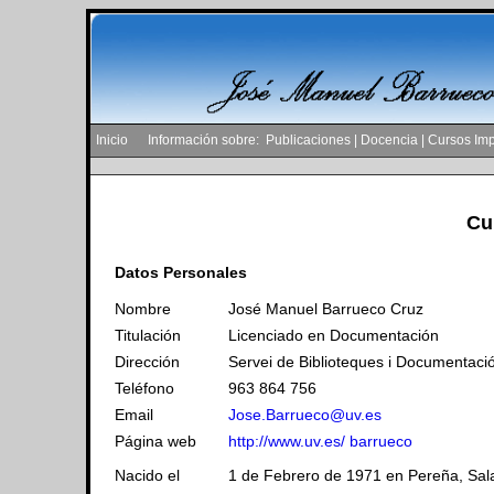
Inicio
Información sobre:
Publicaciones
|
Docencia
|
Cursos Imp
Cu
Datos Personales
Nombre
José Manuel Barrueco Cruz
Titulación
Licenciado en Documentación
Dirección
Servei de Biblioteques i Documentació
Teléfono
963 864 756
Email
Jose.Barrueco@uv.es
Página web
http://www.uv.es/ barrueco
Nacido el
1 de Febrero de 1971 en Pereña, Sa