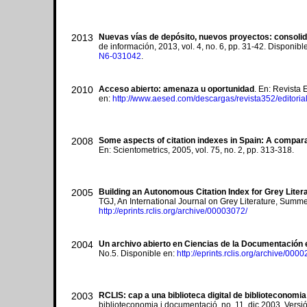
2013
Nuevas vías de depósito, nuevos proyectos: consolid
de información, 2013, vol. 4, no. 6, pp. 31-42. Disponibl
N6-031042
.
2010
Acceso abierto: amenaza u oportunidad
. En: Revista
en:
http://www.aesed.com/descargas/revista352/editoria
2008
Some aspects of citation indexes in Spain: A compara
En: Scientometrics, 2005, vol. 75, no. 2, pp. 313-318.
2005
Building an Autonomous Citation Index for Grey Lit
TGJ, An International Journal on Grey Literature, Summer
http://eprints.rclis.org/archive/00003072/
2004
Un archivo abierto en Ciencias de la Documentación 
No.5. Disponible en:
http://eprints.rclis.org/archive/000
2003
RCLIS: cap a una biblioteca digital de biblioteconomi
biblioteconomia i documentació, no. 11, dic 2003. Versi