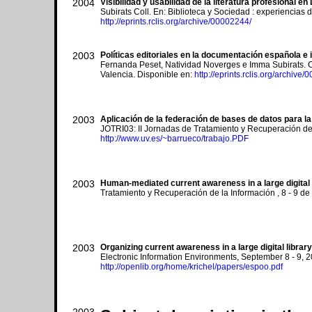
2004
Visibilidad y usabilidad de la literatura profesional 
Subirats Coll. En: Biblioteca y Sociedad : experiencias
http://eprints.rclis.org/archive/00002244/
2003
Políticas editoriales en la documentación española e
Fernanda Peset, Natividad Noverges e Imma Subirats. C
Valencia. Disponible en:
http://eprints.rclis.org/archive
2003
Aplicación de la federación de bases de datos para la 
JOTRI03: II Jornadas de Tratamiento y Recuperación de 
http://www.uv.es/~barrueco/trabajo.PDF
2003
Human-mediated current awareness in a large digital 
Tratamiento y Recuperación de la Información , 8 - 9 d
2003
Organizing current awareness in a large digital library
Electronic Information Environments, September 8 - 9, 
http://openlib.org/home/krichel/papers/espoo.pdf