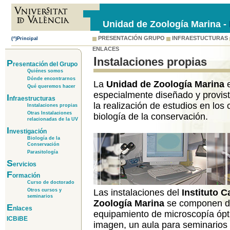
Unidad de Zoología Marina -
PRESENTACIÓN GRUPO
INFRAESTUCTURAS
(^)Principal
ENLACES
Instalaciones propias
P
resentación del Grupo
Quiénes somos
Dónde encontrarnos
La
Unidad de Zo
ología Marina
e
Qué queremos hacer
especialmente diseñado y provis
I
nfraestructuras
la realización de estudios en los 
Instalaciones propias
Otras Instalaciones
biología de la conservación.
relacionadas de la UV
I
nvestigación
Biología de la
Conservación
Parasitología
S
ervicios
F
ormación
Curso de doctorado
Las instalaciones del
Instituto C
Otros cursos y
seminarios
Zoología Marina
se componen de
E
nlaces
equipamiento de microscopía óptic
ICBiBE
imagen, un aula para seminario