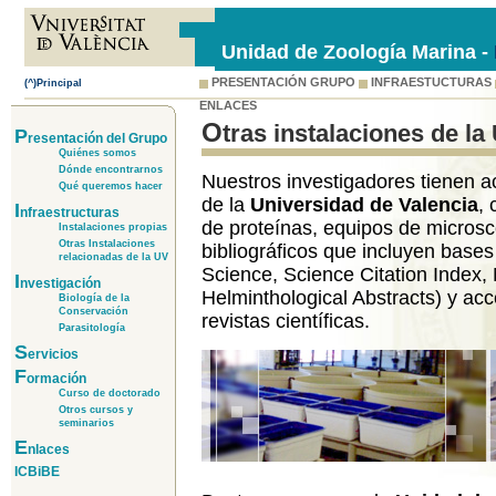
Unidad de Zoología Marina -
PRESENTACIÓN GRUPO
INFRAESTUCTURAS
(^)Principal
ENLACES
Otras instalaciones de l
P
resentación del Grupo
Quiénes somos
Dónde encontrarnos
Nuestros investigadores tienen a
Qué queremos hacer
de la
Universidad de Valencia
,
I
nfraestructuras
de proteínas, equipos de microsco
Instalaciones propias
Otras Instalaciones
bibliográficos que incluyen bases
relacionadas de la UV
Science, Science Citation Index,
I
nvestigación
Helminthological Abstracts) y ac
Biología de la
Conservación
revistas científicas.
Parasitología
S
ervicios
F
ormación
Curso de doctorado
Otros cursos y
seminarios
E
nlaces
ICBiBE