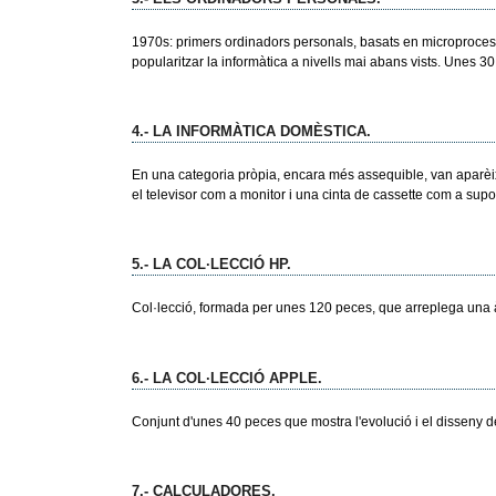
1970s: primers ordinadors personals, basats en microprocess
popularitzar la informàtica a nivells mai abans vists. Unes 3
4.- LA INFORMÀTICA DOMÈSTICA.
En una categoria pròpia, encara més assequible, van aparèi
el televisor com a monitor i una cinta de cassette com a sup
5.- LA COL·LECCIÓ HP.
Col·lecció, formada per unes 120 peces, que arreplega una à
6.- LA COL·LECCIÓ APPLE.
Conjunt d'unes 40 peces que mostra l'evolució i el disseny 
7.- CALCULADORES.