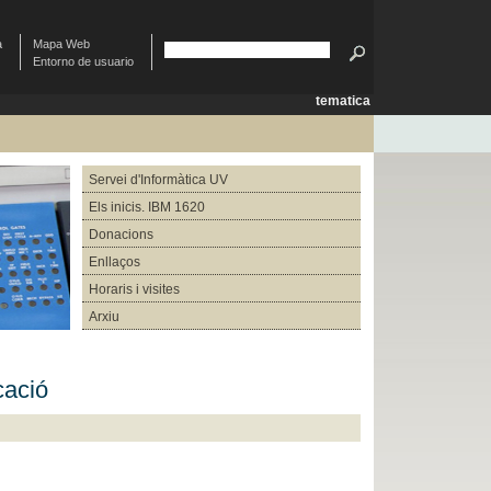
à
Mapa Web
Entorno de usuario
tematica
Servei d'Informàtica UV
Els inicis. IBM 1620
Donacions
Enllaços
Horaris i visites
Arxiu
cació