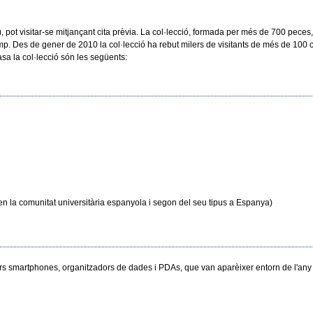
a’), pot visitar-se mitjançant cita prèvia. La col·lecció, formada per més de 700 pece
 Des de gener de 2010 la col·lecció ha rebut milers de visitants de més de 100 cent
asa la col·lecció són les següents:
n la comunitat universitària espanyola i segon del seu tipus a Espanya)
imers smartphones, organitzadors de dades i PDAs, que van aparèixer entorn de l'a