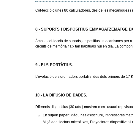
Col·lecció d'unes 80 calculadores, des de les mecàniques i e
8.- SUPORTS I DISPOSITIUS EMMAGATZEMATGE D
Àmplia col·lecció de suports, dispositius i mecanismes per a g
circuits de memòria flaix tan habituals hui en dia. La compon
9.- ELS PORTÀTILS.
L'evolució dels ordinadors portàtils, des dels primers de 17 
10.- LA DIFUSIÓ DE DADES.
Diferents dispositius (30 uds.) mostren com l'usuari rep visua
En suport paper: Màquines d'escriure, impressores matricia
Mitjà aeri: lectors microfitxes, Proyectores diapositives i