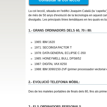
La col·lecció, situada en l'edifici Joaquim Catalá (la ‘capell
de més de 50 anys d'evolució de la tecnologia en aquest camp.
divulgatiu. Les principals línies temàtiques en les quals es b
1.- GRANS ORDINADORS DELS 60, 70 i 80
:
1965: IBM 1620
1971: SECOINSA FACTOR T
1978: DATA GENERAL ECLIPSE C-350
1985: HONEYWELL BULL DPS8/52
1987: DIGITAL VAX 8250
1988: IBM 3090/150-2VF (primer processador vectorial e
2.- EVOLUCIÓ TELEFONIA MÒBIL
:
Des de les maletes portables de finals dels 80, fins als pr
3.- ELS ORDINADORS PERSONALS.