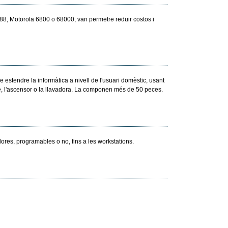
88, Motorola 6800 o 68000, van permetre reduir costos i
tendre la informàtica a nivell de l'usuari domèstic, usant
xe, l'ascensor o la llavadora. La componen més de 50 peces.
res, programables o no, fins a les workstations.