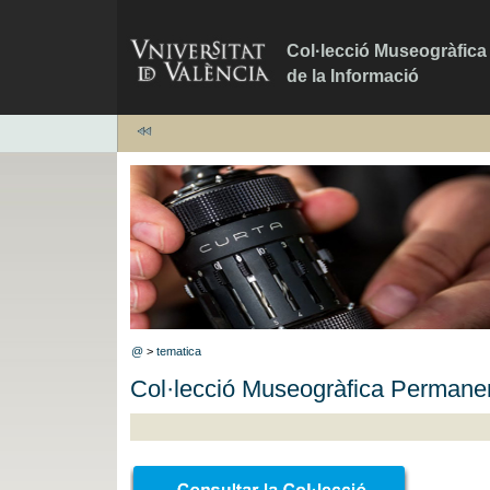
Col·lecció Museogràfic
de la Informació
@
>
tematica
Col·lecció Museogràfica Permanen