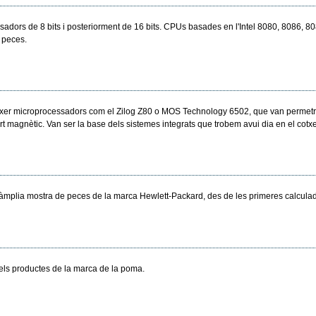
adors de 8 bits i posteriorment de 16 bits. CPUs basades en l'Intel 8080, 8086, 80
0 peces.
xer microprocessadors com el Zilog Z80 o MOS Technology 6502, que van permetre es
ort magnètic. Van ser la base dels sistemes integrats que trobem avui dia en el cot
mplia mostra de peces de la marca Hewlett-Packard, des de les primeres calculado
dels productes de la marca de la poma.