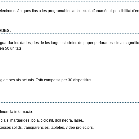
lectromecàniques fins a les programables amb teclat alfanumèric i possibilitat d'e
ADES.
uardar les dades, des de les targetes i cintes de paper perforades, cinta magnètica, 
en 50 unitats.
Kg de pes als actuals. Està composta per 30 dispositius.
lment la informació:
ls, margarides, bola, ciclostil, doll negra, laser..
 cossos sòlids, transparències, tabletes, video projectors.