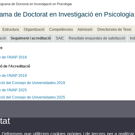
ograma de Doctorat en Investigació en Psicologia
ama de Doctorat en Investigació en Psicologia
Estructura
Organització
Competències
Admissió
Directors/es de Tesis
ació
Seguiment i acreditació
SAIC
Resultats enquestes de satisfacció
In
nt
e de l'AVAP 2018
 de l'Acreditació
e de l'AVAP 2019
ció del Consejo de Universidades 2019
e de l'AVAP 2025
ció del Consejo de Universidades 2025
tat
, t'informem que utilitzem cookies pròpies i de tercers per a realitzar