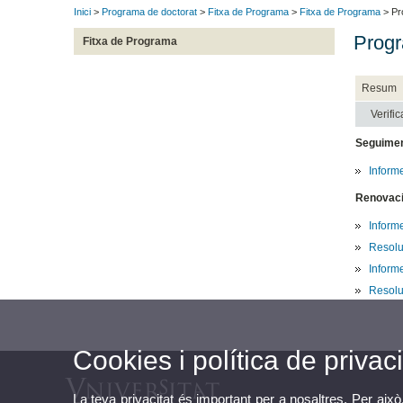
Inici
>
Programa de doctorat
>
Fitxa de Programa
>
Fitxa de Programa
> Pr
Progr
Fitxa de Programa
Resum
Verific
Seguime
Inform
Renovació
Inform
Resolu
Inform
Resolu
Cookies i política de privaci
La teva privacitat és important per a nosaltres. Per això