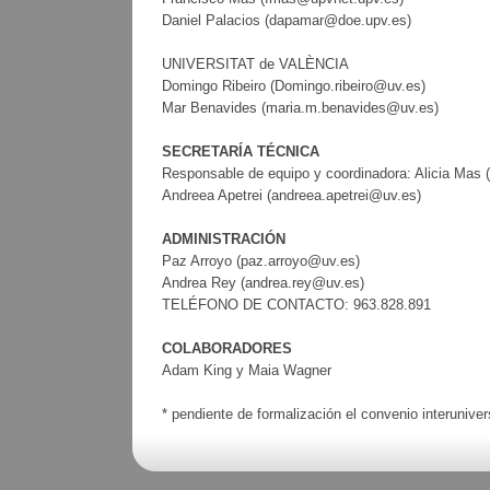
Daniel Palacios (dapamar@doe.upv.es)
UNIVERSITAT de VALÈNCIA
Domingo Ribeiro (Domingo.ribeiro@uv.es)
Mar Benavides (maria.m.benavides@uv.es)
SECRETARÍA TÉCNICA
Responsable de equipo y coordinadora: Alicia Mas 
Andreea Apetrei (andreea.apetrei@uv.es)
ADMINISTRACIÓN
Paz Arroyo (paz.arroyo@uv.es)
Andrea Rey (andrea.rey@uv.es)
TELÉFONO DE CONTACTO: 963.828.891
COLABORADORES
Adam King y Maia Wagner
* pendiente de formalización el convenio interunivers