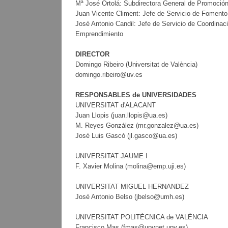
Mª José Ortolá: Subdirectora General de Promoci
Juan Vicente Climent: Jefe de Servicio de Foment
José Antonio Candil: Jefe de Servicio de Coordina
Emprendimiento
DIRECTOR
Domingo Ribeiro (Universitat de València)
domingo.ribeiro@uv.es
RESPONSABLES de UNIVERSIDADES
UNIVERSITAT d'ALACANT
Juan Llopis (juan.llopis@ua.es)
M. Reyes González (mr.gonzalez@ua.es)
José Luis Gascó (jl.gasco@ua.es)
UNIVERSITAT JAUME I
F. Xavier Molina (molina@emp.uji.es)
UNIVERSITAT MIGUEL HERNANDEZ
José Antonio Belso (jbelso@umh.es)
UNIVERSITAT POLITÈCNICA de VALÈNCIA
Francisco Mas (fmas@upvnet.upv.es)