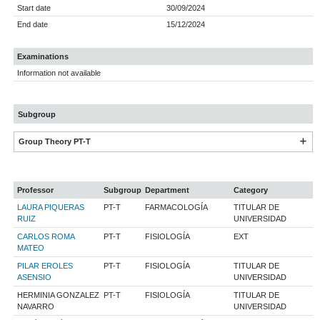
Start date
30/09/2024
End date
15/12/2024
Examinations
Information not available
Subgroup
Group Theory PT-T
Professor
Subgroup
Department
Category
LAURA PIQUERAS
PT-T
FARMACOLOGÍA
TITULAR DE
RUIZ
UNIVERSIDAD
CARLOS ROMA
PT-T
FISIOLOGÍA
EXT
MATEO
PILAR EROLES
PT-T
FISIOLOGÍA
TITULAR DE
ASENSIO
UNIVERSIDAD
HERMINIA GONZALEZ
PT-T
FISIOLOGÍA
TITULAR DE
NAVARRO
UNIVERSIDAD