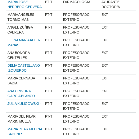
MARÍA JOSÉ
PT-T
FARMACOLOGÍA
AYUDANTE
HERRERO CERVERA
DOCTOR/A
MARIA ANGELES
PT-T
PROFESORADO
EXT
TORMO MAS
EXTERNO
ANGEL ZUÑIGA
PT-T
PROFESORADO
EXT
CABRERA
EXTERNO
ELENA MARÍA ALLER
PT-T
PROFESORADO
EXT
MAÑAS
EXTERNO
ANA BONORA
PT-T
PROFESORADO
EXT
CENTELLES
EXTERNO
DELIA CASTELLANO
PT-T
PROFESORADO
EXT
IZQUIERDO
EXTERNO
MARIA CERNADA
PT-T
PROFESORADO
EXT
BADIA
EXTERNO
ANA CRISTINA
PT-T
PROFESORADO
EXT
GARCIA BLANCO
EXTERNO
JULIA KULIGOWSKI -
PT-T
PROFESORADO
EXT
EXTERNO
MARIA DEL PILAR
PT-T
PROFESORADO
EXT
MARIN MUELA
EXTERNO
MARIA PILAR MEDINA
PT-T
PROFESORADO
EXT
BADENES
EXTERNO