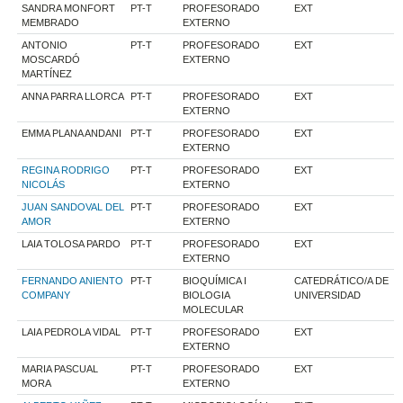
SANDRA MONFORT
PT-T
PROFESORADO
EXT
MEMBRADO
EXTERNO
ANTONIO
PT-T
PROFESORADO
EXT
MOSCARDÓ
EXTERNO
MARTÍNEZ
ANNA PARRA LLORCA
PT-T
PROFESORADO
EXT
EXTERNO
EMMA PLANA ANDANI
PT-T
PROFESORADO
EXT
EXTERNO
REGINA RODRIGO
PT-T
PROFESORADO
EXT
NICOLÁS
EXTERNO
JUAN SANDOVAL DEL
PT-T
PROFESORADO
EXT
AMOR
EXTERNO
LAIA TOLOSA PARDO
PT-T
PROFESORADO
EXT
EXTERNO
FERNANDO ANIENTO
PT-T
BIOQUÍMICA I
CATEDRÁTICO/A DE
COMPANY
BIOLOGIA
UNIVERSIDAD
MOLECULAR
LAIA PEDROLA VIDAL
PT-T
PROFESORADO
EXT
EXTERNO
MARIA PASCUAL
PT-T
PROFESORADO
EXT
MORA
EXTERNO