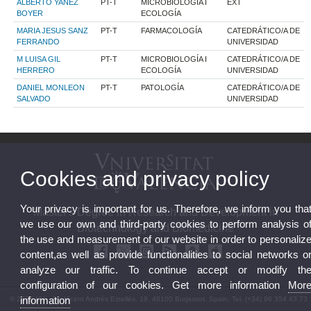
ALBERTO YAÑEZ
PT-T
MICROBIOLOGÍA I
EXT
BOYER
ECOLOGÍA
MARIA JESUS SANZ
PT-T
FARMACOLOGÍA
CATEDRÁTICO/A DE
FERRANDO
UNIVERSIDAD
M LUISA GIL
PT-T
MICROBIOLOGÍA I
CATEDRÁTICO/A DE
HERRERO
ECOLOGÍA
UNIVERSIDAD
DANIEL MONLEON
PT-T
PATOLOGÍA
CATEDRÁTICO/A DE
SALVADO
UNIVERSIDAD
Cookies and privacy policy
Your privacy is important for us. Therefore, we inform you tha
Master's Degree in Research and Development in
we use our own and third-party cookies to perform analysis o
Biotechnology and Biomedicine
the use and measurement of our website in order to personaliz
content,as well as provide functionalities to social networks o
analyze our traffic. To continue accept or modify th
configuration of our cookies. Get more information
Mor
information
© 2026 UV. - Av. Vicent Andrés Estellés, 19, 46100 Burjassot. Spain. Tel. (+34) 96 354 43 73