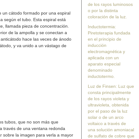
de los rayos luminosos
o por la distinta
e un cátodo formado por una espiral
coloración de la luz.
a según el tubo. Esta espiral está
te, llamada pieza de concentración.
Inductotermia:
rior de la ampolla y se conectan a
Piretoterapia fundada
l anticátodo hace las veces de ánodo
en el principio de
inducción
cátodo, y va unido a un vástago de
electromagnética y
aplicada con un
aparato especial
denominado
inductotermo.
Luz de Finsen: Luz que
consta principalmente
de los rayos violeta y
ultravioleta, obtenida
por el paso de la luz
solar o de un arco
tos tubos, que no son más que
voltaico a través de
e a través de una ventana redonda
una solución amoniacal
ar sobre la imagen para verla a mayor
de sulfato de cobre que