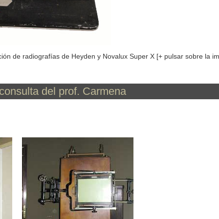
ción de radiografías de Heyden y Novalux Super X [+ pulsar sobre la 
 consulta del prof. Carmena