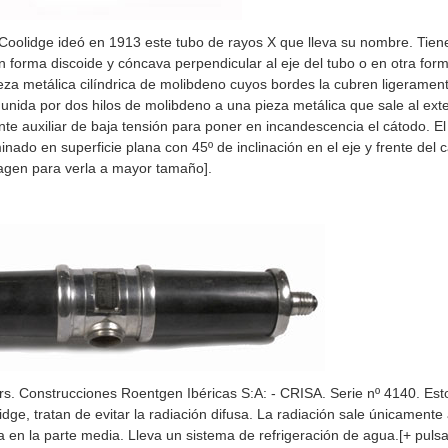
 Coolidge ideó en 1913 este tubo de rayos X que lleva su nombre. Tien
n forma discoide y cóncava perpendicular al eje del tubo o en otra form
eza metálica cilíndrica de molibdeno cuyos bordes la cubren ligeramen
 unida por dos hilos de molibdeno a una pieza metálica que sale al exte
te auxiliar de baja tensión para poner en incandescencia el cátodo. E
nado en superficie plana con 45º de inclinación en el eje y frente del 
magen para verla a mayor tamaño].
. Construcciones Roentgen Ibéricas S:A: - CRISA. Serie nº 4140. Es
idge, tratan de evitar la radiación difusa. La radiación sale únicament
da en la parte media. Lleva un sistema de refrigeración de agua.[+ puls