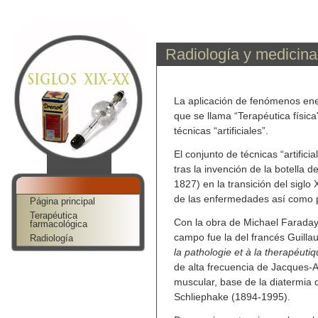
Skip to Navigation Bar
|
Jump to Sidebar
|
Jum
p to News Bar
Radiología y medicina 
La aplicación de fenómenos ener
que se llama “Terapéutica física”
técnicas “artificiales”.
El conjunto de técnicas “artifici
tras la invención de la botella 
1827) en la transición del siglo 
de las enfermedades así como pa
Página principal
Terapéutica
Con la obra de Michael Faraday
farmacológica
campo fue la del francés Guill
Radiología
la pathologie et à la therapéuti
de alta frecuencia de Jacques-Ar
muscular, base de la diatermia 
Schliephake (1894-1995).