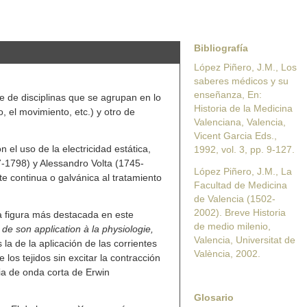
Bibliografía
López Piñero, J.M., Los
saberes médicos y su
enseñanza, En:
e de disciplinas que se agrupan en lo
Historia de la Medicina
o, el movimiento, etc.) y otro de
Valenciana, Valencia,
Vicent Garcia Eds.,
n el uso de la electricidad estática,
1992, vol. 3, pp. 9-127.
37-1798) y Alessandro Volta (1745-
López Piñero, J.M., La
nte continua o galvánica al tratamiento
Facultad de Medicina
de Valencia (1502-
2002). Breve Historia
a figura más destacada en este
de medio milenio,
t de son application à la physiologie,
Valencia, Universitat de
a de la aplicación de las corrientes
València, 2002.
los tejidos sin excitar la contracción
ia de onda corta de Erwin
Glosario