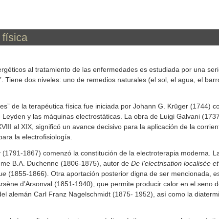
física
géticos al tratamiento de las enfermedades es estudiada por una seri
. Tiene dos niveles: uno de remedios naturales (el sol, el agua, el barr
ales” de la terapéutica física fue iniciada por Johann G. Krüger (1744) co
de Leyden y las máquinas electrostáticas. La obra de Luigi Galvani (17
XVIII al XIX, significó un avance decisivo para la aplicación de la corrie
ra la electrofisiología.
 (1791-1867) comenzó la constitución de la electroterapia moderna. L
aume B.A. Duchenne (1806-1875), autor de
De l’electrisation localisée e
que
(1855-1866). Otra aportación posterior digna de ser mencionada, es l
sène d’Arsonval (1851-1940), que permite producir calor en el seno de 
del alemán Carl Franz Nagelschmidt (1875- 1952), así como la diaterm