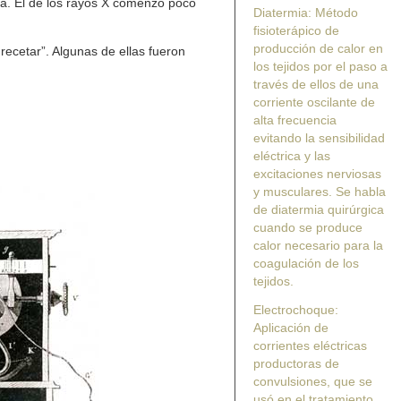
ca. El de los rayos X comenzó poco
Diatermia: Método
fisioterápico de
producción de calor en
recetar”. Algunas de ellas fueron
los tejidos por el paso a
través de ellos de una
corriente oscilante de
alta frecuencia
evitando la sensibilidad
eléctrica y las
excitaciones nerviosas
y musculares. Se habla
de diatermia quirúrgica
cuando se produce
calor necesario para la
coagulación de los
tejidos.
Electrochoque:
Aplicación de
corrientes eléctricas
productoras de
convulsiones, que se
usó en el tratamiento