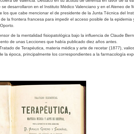
cólera de Valencia. Destacó en su actitud de defensa en favor de la 
e se desarrollaron en el Instituto Médico Valenciano y en el Ateneo de
e los que cabe mencionar el de presidente de la Junta Técnica del Insti
 de la frontera francesa para impedir el acceso posible de la epidemia 
 Oporto.
or de la mentalidad fisiopatológica bajo la influencia de Claude Bern
mento de unas
Lecciones
que había publicado diez años antes.
Tratado de Terapéutica, materia médica y arte de recetar
(1877), vali
de la época, principalmente los correspondientes a la farmacología exp