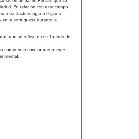
vacunación de Jaime Ferrán, que se
 Madrid. En relación con este campo
tuto de Bacteriología e Higiene
y en la portuguesa durante la
ard, que se refleja en su
Tratado de
oso compendio escolar que recoge
erimental.