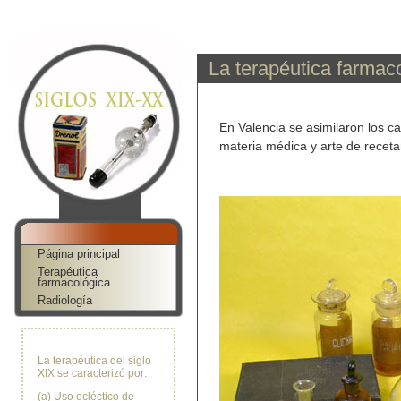
Skip to Navigation Bar
|
Jump to Sidebar
|
Jum
p to News Bar
La terapéutica farmac
En Valencia se asimilaron los c
materia médica y arte de recet
Página principal
Terapéutica
farmacológica
Radiología
La terapéutica del siglo
XIX se caracterizó por:
(a) Uso ecléctico de