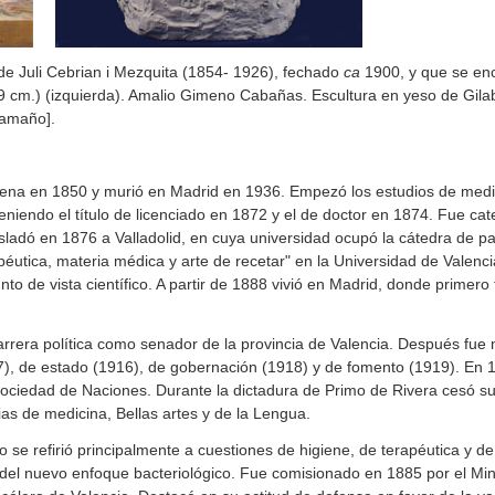
 Juli Cebrian i Mezquita (1854- 1926), fechado
ca
1900, y que se enc
99 cm.) (izquierda). Amalio Gimeno Cabañas. Escultura en yeso de Gilab
tamaño].
na en 1850 y murió en Madrid en 1936. Empezó los estudios de medici
eniendo el título de licenciado en 1872 y el de doctor en 1874. Fue cat
sladó en 1876 a Valladolid, en cuya universidad ocupó la cátedra de 
rapéutica, materia médica y arte de recetar" en la Universidad de Valenc
nto de vista científico. A partir de 1888 vivió en Madrid, donde primero 
era política como senador de la provincia de Valencia. Después fue mi
7), de estado (1916), de gobernación (1918) y de fomento (1919). En
ociedad de Naciones. Durante la dictadura de Primo de Rivera cesó su 
s de medicina, Bellas artes y de la Lengua.
o se refirió principalmente a cuestiones de higiene, de terapéutica y d
del nuevo enfoque bacteriológico. Fue comisionado en 1885 por el Mini