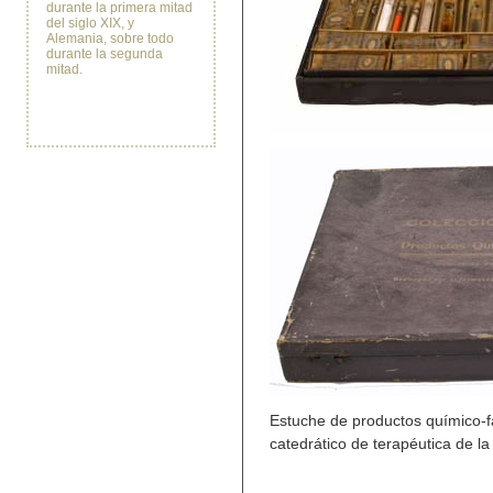
durante la primera mitad
del siglo XIX, y
Alemania, sobre todo
durante la segunda
mitad.
Estuche de productos químico-fa
catedrático de terapéutica de l