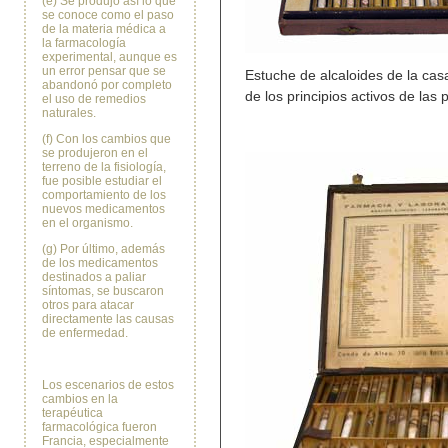
(e) Se produjo así lo que
se conoce como el paso
de la materia médica a
la farmacología
experimental, aunque es
un error pensar que se
Estuche de alcaloides de la cas
abandonó por completo
de los principios activos de la
el uso de remedios
naturales.
(f) Con los cambios que
se produjeron en el
terreno de la fisiología,
fue posible estudiar el
comportamiento de los
nuevos medicamentos
en el organismo.
(g) Por último, además
de los medicamentos
destinados a paliar
síntomas, se buscaron
otros para atacar
directamente las causas
de enfermedad.
Los escenarios de estos
cambios en la
terapéutica
farmacológica fueron
Francia, especialmente