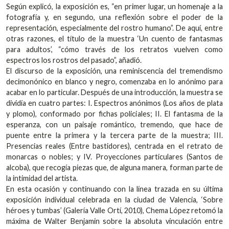
Según explicó, la exposición es, “en primer lugar, un homenaje a la
fotografía y, en segundo, una reflexión sobre el poder de la
representación, especialmente del rostro humano”. De aquí, entre
otras razones, el título de la muestra ‘Un cuento de fantasmas
para adultos’, “cómo través de los retratos vuelven como
espectros los rostros del pasado”, añadió.
El discurso de la exposición, una reminiscencia del tremendismo
decimonónico en blanco y negro, comenzaba en lo anónimo para
acabar en lo particular. Después de una introducción, la muestra se
dividía en cuatro partes: I. Espectros anónimos (Los años de plata
y plomo), conformado por fichas policiales; II. El fantasma de la
esperanza, con un paisaje romántico, tremendo, que hace de
puente entre la primera y la tercera parte de la muestra; III.
Presencias reales (Entre bastidores), centrada en el retrato de
monarcas o nobles; y IV. Proyecciones particulares (Santos de
alcoba), que recogía piezas que, de alguna manera, forman parte de
la intimidad del artista.
En esta ocasión y continuando con la línea trazada en su última
exposición individual celebrada en la ciudad de Valencia, ‘Sobre
héroes y tumbas’ (Galería Valle Ortí, 2010), Chema López retomó la
máxima de Walter Benjamin sobre la absoluta vinculación entre