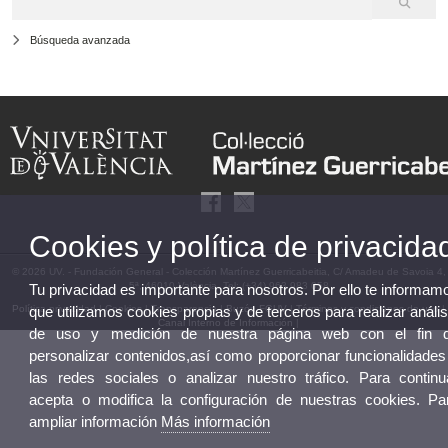
Búsqueda avanzada
Cookies y política de privacida
© 2026 UV. - Fundación General - Colección Martínez Guerricabeitia, C/ Amadeu de Savoia 4,
5ª, 46010 València. Tel: (+34) 963 983 058
Tu privacidad es importante para nosotros. Por ello te informam
Política privacidad
|
Cookies
|
Transparencia
|
Buzón FGUV
|
Términos y condiciones de uso
|
que utilizamos cookies propias y de terceros para realizar anális
Canal Interno de Información
|
de uso y medición de nuestra página web con el fin 
personalizar contenidos,así como proporcionar funcionalidades
las redes sociales o analizar nuestro tráfico. Para continu
acepta o modifica la configuración de nuestras cookies. Pa
ampliar información
Más información