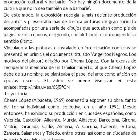
producción cultural y barbarie: “No hay ningún documento de la
cultura que no lo sea también de la barbarie”.
De este modo, la exposición recogía la más reciente producción
del autor y presentaba más de treinta pinturas de gran formato
acompañadas por una serie de dibujos que actuaban como pie de
página de los cuadros, dirigiendo, completando o confundiendo su
sentido último.
Vinculado a las pinturas e instalado en interrelación con ellas se
presentó en primicia el documental titulado ‘Angelitos Negros. Los
motivos del pintor’, dirigido por Chema López. Con la excusa de
recuperar la memoria de un familiar muerto, al que Chema López
debe de su nombre, se planteaba el papel del arte como afición en
épocas oscuras. El vídeo se puede visualizar en este
enlace: http://links.uv.es/6Sj5fGN
Trayectoria
Chema López (Albacete, 1969) comenzó a exponer su obra, tanto
de forma individual como colectiva, en el año 1991. Desde
entonces, ha exhibido su producción en ciudades españolas, como
Valencia, Castellón, Alicante, Murcia, Albacete, Barcelona, Girona,
Madrid, Granada, Cádiz, Almería, A Coruña, Cáceres, Vitoria,
Zamora, Salamanca y Toledo, entre otras; así como en ciudades de
Francia, Suiza, México y Taiwán.