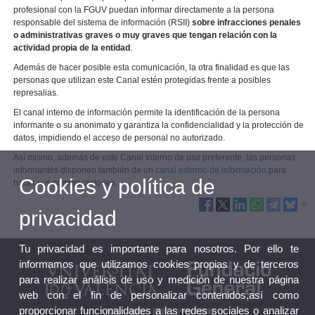
profesional con la FGUV puedan informar directamente a la persona
responsable del sistema de información (RSII)
sobre infracciones penales
o administrativas graves o muy graves que tengan relación con la
actividad propia de la entidad
.
Además de hacer posible esta comunicación, la otra finalidad es que las
personas que utilizan este Canal estén protegidas frente a posibles
represalias.
El canal interno de información permite la identificación de la persona
informante o su anonimato y garantiza la confidencialidad y la protección de
datos, impidiendo el acceso de personal no autorizado.
Así mismo, además de este Canal Interno de uso preferente, las personas
informantes disponen también de un
canal externo de información
para
Cookies y política de
hacer sus comunicaciones.
privacidad
Tu privacidad es importante para nosotros. Por ello te
informamos que utilizamos cookies propias y de terceros
para realizar análisis de uso y medición de nuestra página
web con el fin de personalizar contenidos,así como
proporcionar funcionalidades a las redes sociales o analizar