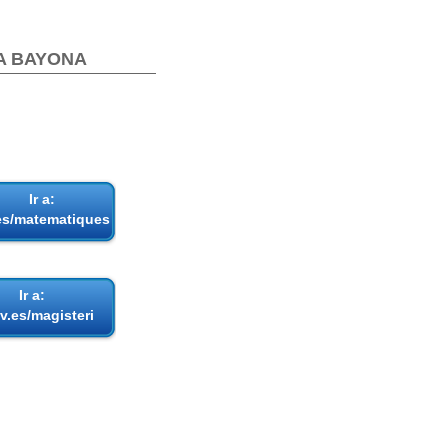
 BAYONA
Ir a:
es/matematiques
Ir a:
v.es/magisteri