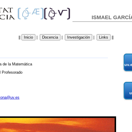
ISMAEL GARCÍA
||
|
|
|
||
a de la Matemática
uv.
l Profesorado
u
yona@uv.es