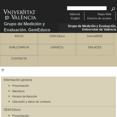
Valencià
Mapa Web
English
Entorno de usuario
Grupo de Medición y
Grupo de Medición y Evaluación,
Evaluación. GemEduco
Universitat de València
INICIO
GEM Educo
InnovaMIDE
EVALCOMPLIN
UNIVECS
ENLACES
CONTACTA
@
Información general
Presentación
Miembros
Horario de Atención
Ubicación y datos de contacto
GEM Educo
Presentación